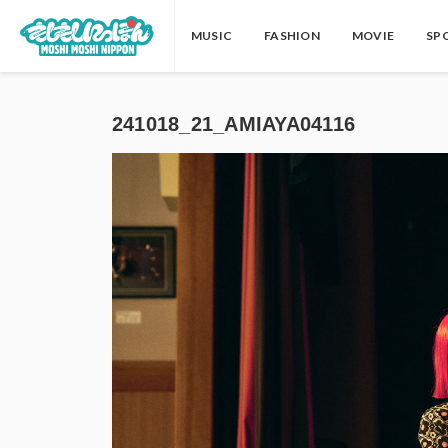
MUSIC
FASHION
MOVIE
SP
241018_21_AMIAYA04116