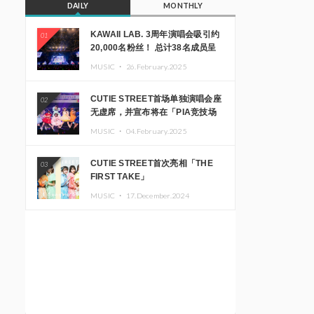
DAILY
MONTHLY
KAWAII LAB. 3周年演唱会吸引约
01
20,000名粉丝！ 总计38名成员呈
现震撼舞台
MUSIC ・
26.February.2025
CUTIE STREET首场单独演唱会座
02
无虚席，并宣布将在「PIA竞技场
MM」举办出道一周年纪念演唱会
MUSIC ・
04.February.2025
CUTIE STREET首次亮相「THE
03
FIRST TAKE」
MUSIC ・
17.December.2024