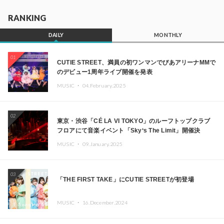
RANKING
DAILY
MONTHLY
01
CUTIE STREET、満員の初ワンマンでぴあアリーナMMで
のデビュー1周年ライブ開催を発表
MUSIC ・
04.February.2025
02
東京・渋谷「CÉ LA VI TOKYO」のルーフトップクラブ
フロアにて音楽イベント「Sky‘s The Limit」開催決
定!! GREEN ASSASSIN DOLLAR、JOMMY、
MUSIC ・
09.January.2025
Kza（FORCE OF NATURE）ら日本を代表するDJ・クリ
エイターが出演
03
「THE FIRST TAKE」にCUTIE STREETが初登場
MUSIC ・
16.December.2024