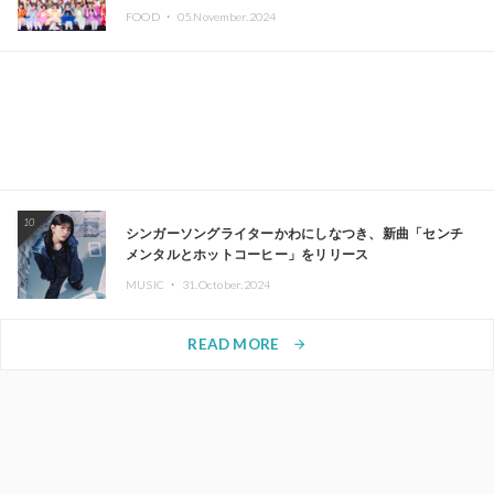
FOOD ・
05.November.2024
10
シンガーソングライターかわにしなつき、新曲「センチ
メンタルとホットコーヒー」をリリース
MUSIC ・
31.October.2024
READ MORE
arrow_forward