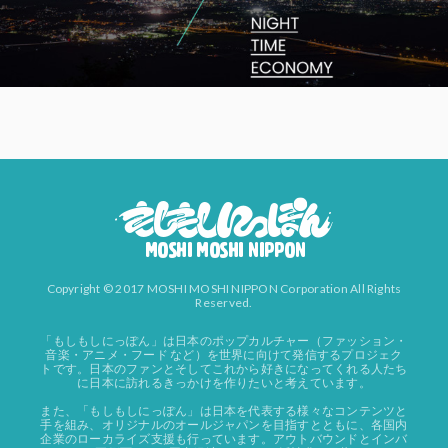
Copyright © 2017 MOSHI MOSHI NIPPON Corporation All Rights
Reserved.
「もしもしにっぽん」は日本のポップカルチャー（ファッション・
音楽・アニメ・フード など）を世界に向けて発信するプロジェク
トです。日本のファンとそしてこれから好きになってくれる人たち
に日本に訪れるきっかけを作りたいと考えています。
また、「もしもしにっぽん」は日本を代表する様々なコンテンツと
手を組み、オリジナルのオールジャパンを目指すとともに、各国内
企業のローカライズ支援も行っています。アウトバウンドとインバ