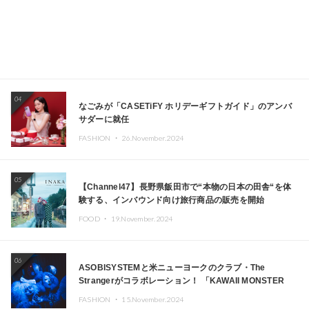
04
なごみが「CASETiFY ホリデーギフトガイド」のアンバ
サダーに就任
FASHION ・
26.November.2024
05
【Channel47】長野県飯田市で“本物の日本の田舎“を体
験する、インバウンド向け旅行商品の販売を開始
FOOD ・
19.November.2024
06
ASOBISYSTEMと米ニューヨークのクラブ・The
Strangerがコラボレーション！ 「KAWAII MONSTER
CAFE」と「SUSHIDELIC」のアイコンガールたちがニュ
FASHION ・
15.November.2024
ーヨークで夢のステージを披露