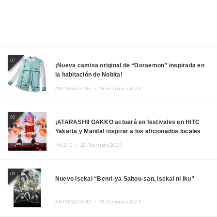
07
¡Nueva camisa original de “Doraemon” inspirada en
la habitación de Nobita!
ANIME&GAME ・
28.February.2023
08
¡ATARASHII GAKKO actuará en festivales en HITC
Yakarta y Manila! inspirar a los aficionados locales
MUSIC ・
28.February.2023
09
Nuevo Isekai “Benri-ya Saitou-san, isekai ni iku”
ANIME&GAME ・
28.February.2023