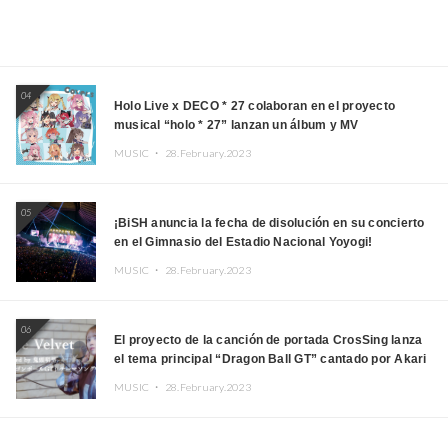
04
Holo Live x DECO * 27 colaboran en el proyecto
musical “holo * 27” lanzan un álbum y MV
MUSIC ・
28.February.2023
05
¡BiSH anuncia la fecha de disolución en su concierto
en el Gimnasio del Estadio Nacional Yoyogi!
MUSIC ・
28.February.2023
06
El proyecto de la canción de portada CrosSing lanza
el tema principal “Dragon Ball GT” cantado por Akari
Kito, Shizuka Kudo “Blue Velvet”
MUSIC ・
28.February.2023