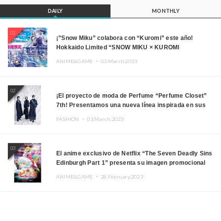
DAILY
MONTHLY
01
¡”Snow Miku” colabora con “Kuromi” este año!
Hokkaido Limited “SNOW MIKU × KUROMI
HOKKAIDO”
ANIME&GAME ・
03.March.2023
02
¡El proyecto de moda de Perfume “Perfume Closet”
7th! Presentamos una nueva línea inspirada en sus
canciones.
FASHION ・
03.March.2023
03
El anime exclusivo de Netflix “The Seven Deadly Sins
Edinburgh Part 1” presenta su imagen promocional
ANIME&GAME ・
28.February.2023