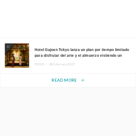
10
Hotel Gajoen Tokyo lanza un plan por tiempo limitado
para disfrutar del arte y el almuerzo vistiendo un
kimono
FOOD ・
28.February.2023
READ MORE
arrow_forward