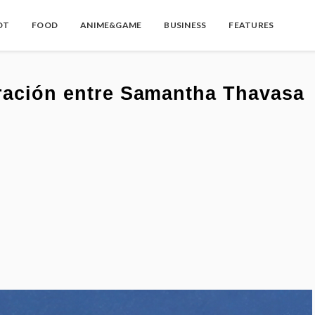
OT
FOOD
ANIME&GAME
BUSINESS
FEATURES
oración entre Samantha Thavasa