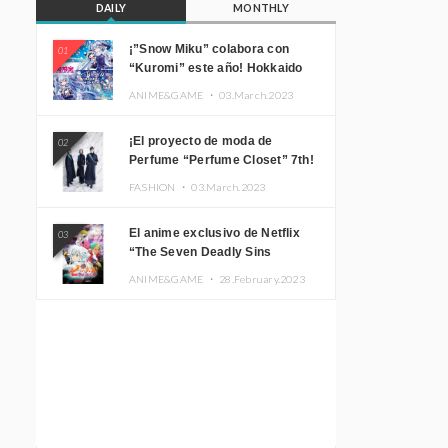
DAILY
MONTHLY
¡”Snow Miku” colabora con
01
“Kuromi” este año! Hokkaido
Limited “SNOW MIKU ×
ANIME&GAME ・
03.March.2023
KUROMI HOKKAIDO”
¡El proyecto de moda de
02
Perfume “Perfume Closet” 7th!
Presentamos una nueva línea
FASHION ・
03.March.2023
inspirada en sus canciones.
El anime exclusivo de Netflix
03
“The Seven Deadly Sins
Edinburgh Part 1” presenta su
ANIME&GAME ・
28.February.2023
imagen promocional