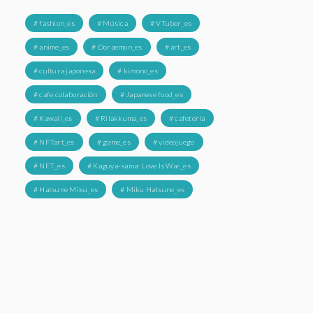
# fashion_es
# Música
# VTuber_es
# anime_es
# Doraemon_es
# art_es
# cultura japonesa
# kimono_es
# cafe colaboración
# Japanese food_es
# Kawaii_es
# Rilakkuma_es
# cafetería
# NFTart_es
# game_es
# videojuego
# NFT_es
# Kaguya-sama: Love Is War_es
# Hatsune Miku_es
# Miku Hatsune_es