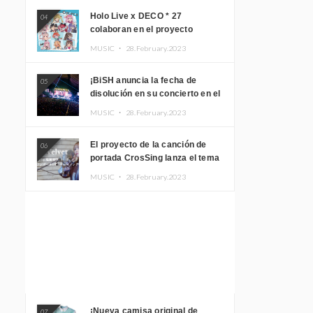
Holo Live x DECO * 27
04
colaboran en el proyecto
musical “holo * 27” lanzan un
MUSIC ・
28.February.2023
álbum y MV
¡BiSH anuncia la fecha de
05
disolución en su concierto en el
Gimnasio del Estadio Nacional
MUSIC ・
28.February.2023
Yoyogi!
El proyecto de la canción de
06
portada CrosSing lanza el tema
principal “Dragon Ball GT”
MUSIC ・
28.February.2023
cantado por Akari Kito, Shizuka
Kudo “Blue Velvet”
¡Nueva camisa original de
07