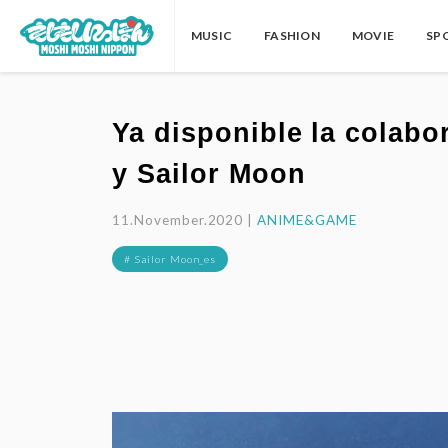
MUSIC
FASHION
MOVIE
SP
Ya disponible la colab
y Sailor Moon
11.November.2020 |
ANIME&GAME
# Sailor Moon_es