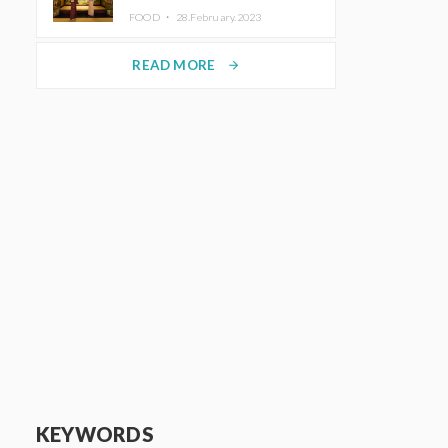
disfrutar del arte y el almuerzo
FOOD ・
28.February.2023
vistiendo un kimono
READ MORE
arrow_forward
KEYWORDS