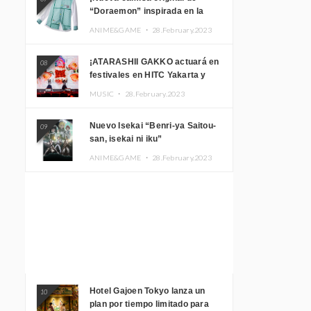
“Doraemon” inspirada en la
habitación de Nobita!
ANIME&GAME ・
28.February.2023
¡ATARASHII GAKKO actuará en
08
festivales en HITC Yakarta y
Manila! inspirar a los
MUSIC ・
28.February.2023
aficionados locales
Nuevo Isekai “Benri-ya Saitou-
09
san, isekai ni iku”
ANIME&GAME ・
28.February.2023
Hotel Gajoen Tokyo lanza un
10
plan por tiempo limitado para