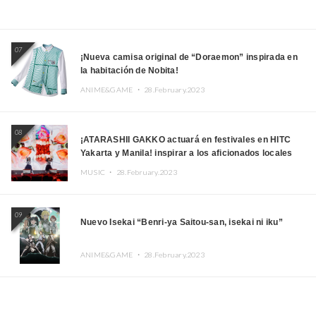
07
¡Nueva camisa original de “Doraemon” inspirada en
la habitación de Nobita!
ANIME&GAME ・
28.February.2023
08
¡ATARASHII GAKKO actuará en festivales en HITC
Yakarta y Manila! inspirar a los aficionados locales
MUSIC ・
28.February.2023
09
Nuevo Isekai “Benri-ya Saitou-san, isekai ni iku”
ANIME&GAME ・
28.February.2023