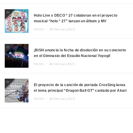
04
Holo Live x DECO * 27 colaboran en el proyecto
musical “holo * 27” lanzan un álbum y MV
MUSIC ・
28.February.2023
05
¡BiSH anuncia la fecha de disolución en su concierto
en el Gimnasio del Estadio Nacional Yoyogi!
MUSIC ・
28.February.2023
06
El proyecto de la canción de portada CrosSing lanza
el tema principal “Dragon Ball GT” cantado por Akari
Kito, Shizuka Kudo “Blue Velvet”
MUSIC ・
28.February.2023