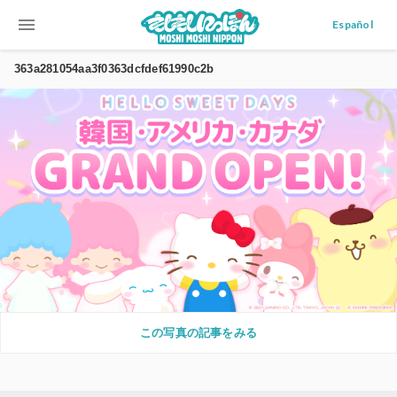
menu
Español
363a281054aa3f0363dcfdef61990c2b
この写真の記事をみる