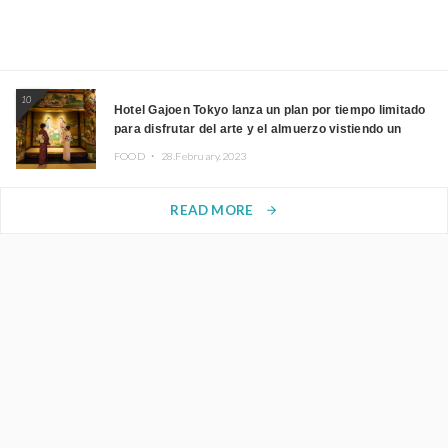
10
Hotel Gajoen Tokyo lanza un plan por tiempo limitado
para disfrutar del arte y el almuerzo vistiendo un
kimono
FOOD ・
28.February.2023
READ MORE
arrow_forward