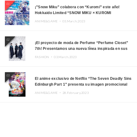
01
¡”Snow Miku” colabora con “Kuromi” este año!
Hokkaido Limited “SNOW MIKU × KUROMI
HOKKAIDO”
ANIME&GAME ・
03.March.2023
02
¡El proyecto de moda de Perfume “Perfume Closet”
7th! Presentamos una nueva línea inspirada en sus
canciones.
FASHION ・
03.March.2023
03
El anime exclusivo de Netflix “The Seven Deadly Sins
Edinburgh Part 1” presenta su imagen promocional
ANIME&GAME ・
28.February.2023