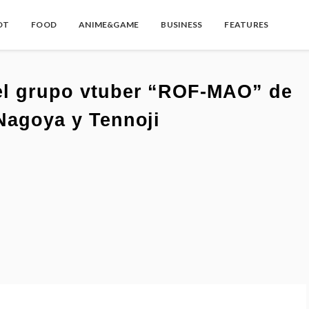
OT
FOOD
ANIME&GAME
BUSINESS
FEATURES
el grupo vtuber “ROF-MAO” de
 Nagoya y Tennoji