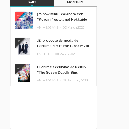
DAILY
MONTHLY
¡”Snow Miku” colabora con
01
“Kuromi” este año! Hokkaido
Limited “SNOW MIKU ×
ANIME&GAME ・
03.March.2023
KUROMI HOKKAIDO”
¡El proyecto de moda de
02
Perfume “Perfume Closet” 7th!
Presentamos una nueva línea
FASHION ・
03.March.2023
inspirada en sus canciones.
El anime exclusivo de Netflix
03
“The Seven Deadly Sins
Edinburgh Part 1” presenta su
ANIME&GAME ・
28.February.2023
imagen promocional