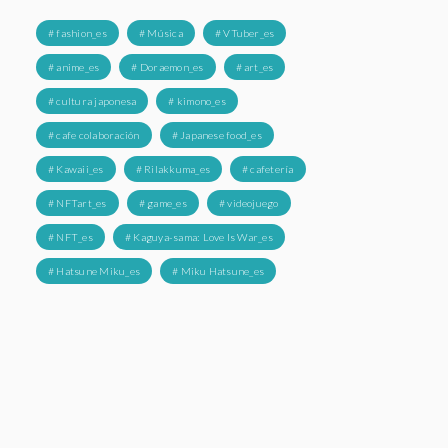
# fashion_es
# Música
# VTuber_es
# anime_es
# Doraemon_es
# art_es
# cultura japonesa
# kimono_es
# cafe colaboración
# Japanese food_es
# Kawaii_es
# Rilakkuma_es
# cafetería
# NFTart_es
# game_es
# videojuego
# NFT_es
# Kaguya-sama: Love Is War_es
# Hatsune Miku_es
# Miku Hatsune_es