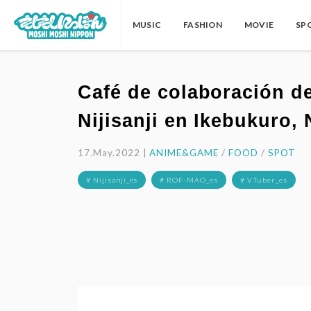
MUSIC
FASHION
MOVIE
SP
Café de colaboración d
Nijisanji en Ikebukuro,
17.May.2022 |
ANIME&GAME
/
FOOD
/
SPOT
# Nijisanji_es
# ROF-MAO_es
# VTuber_es