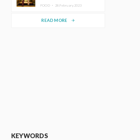
disfrutar del arte y el almuerzo
FOOD ・
28.February.2023
vistiendo un kimono
READ MORE
arrow_forward
KEYWORDS