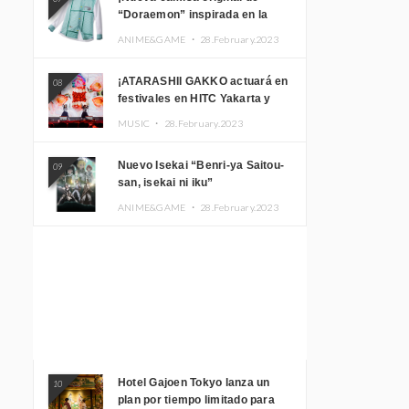
“Doraemon” inspirada en la
habitación de Nobita!
ANIME&GAME ・
28.February.2023
¡ATARASHII GAKKO actuará en
08
festivales en HITC Yakarta y
Manila! inspirar a los
MUSIC ・
28.February.2023
aficionados locales
Nuevo Isekai “Benri-ya Saitou-
09
san, isekai ni iku”
ANIME&GAME ・
28.February.2023
Hotel Gajoen Tokyo lanza un
10
plan por tiempo limitado para