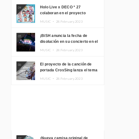
Holo Live x DECO * 27
04
colaboran en el proyecto
musical “holo * 27” lanzan un
MUSIC ・
28.February.2023
álbum y MV
¡BiSH anuncia la fecha de
05
disolución en su concierto en el
Gimnasio del Estadio Nacional
MUSIC ・
28.February.2023
Yoyogi!
El proyecto de la canción de
06
portada CrosSing lanza el tema
principal “Dragon Ball GT”
MUSIC ・
28.February.2023
cantado por Akari Kito, Shizuka
Kudo “Blue Velvet”
¡Nueva camisa original de
07