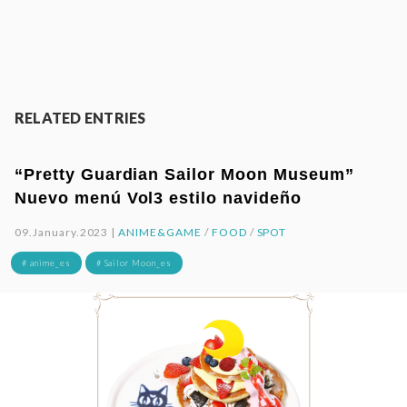
RELATED ENTRIES
“Pretty Guardian Sailor Moon Museum”
Nuevo menú Vol3 estilo navideño
09.January.2023 |
ANIME&GAME
/
FOOD
/
SPOT
# anime_es
# Sailor Moon_es