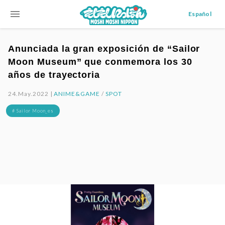
menu
Español
Anunciada la gran exposición de “Sailor
Moon Museum” que conmemora los 30
años de trayectoria
24.May.2022 |
ANIME&GAME
/
SPOT
# Sailor Moon_es