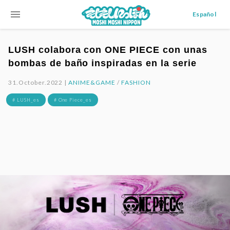
menu
Español
LUSH colabora con ONE PIECE con unas
bombas de baño inspiradas en la serie
31.October.2022 |
ANIME&GAME
/
FASHION
# LUSH_es
# One Piece_es