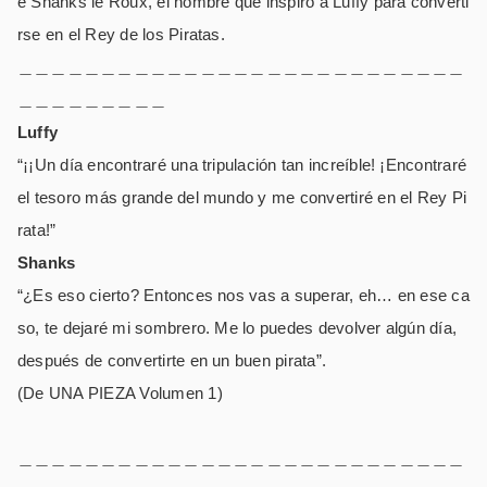
e Shanks le Roux, el hombre que inspiró a Luffy para converti
rse en el Rey de los Piratas.
＿＿＿＿＿＿＿＿＿＿＿＿＿＿＿＿＿＿＿＿＿＿＿＿＿＿＿
＿＿＿＿＿＿＿＿＿
Luffy
“¡¡Un día encontraré una tripulación tan increíble! ¡Encontraré
el tesoro más grande del mundo y me convertiré en el Rey Pi
rata!”
Shanks
“¿Es eso cierto? Entonces nos vas a superar, eh… en ese ca
so, te dejaré mi sombrero. Me lo puedes devolver algún día,
después de convertirte en un buen pirata”.
(De UNA PIEZA Volumen 1)
＿＿＿＿＿＿＿＿＿＿＿＿＿＿＿＿＿＿＿＿＿＿＿＿＿＿＿