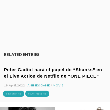
RELATED ENTRIES
Peter Gadiot hará el papel de “Shanks” en
el Live Action de Netflix de “ONE PIECE”
19.April.2022 |
ANIME&GAME
/
MOVIE
# Netflix_es
# One Piece_es