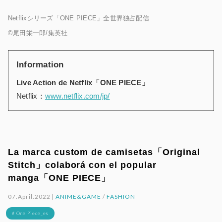
Netflixシリーズ「ONE PIECE」全世界独占配信
©尾田栄一郎/集英社
Information
Live Action de Netflix「ONE PIECE」
Netflix：
www.netflix.com/jp/
La marca custom de camisetas「Original
Stitch」colaborá con el popular
manga「ONE PIECE」
07.April.2022 |
ANIME&GAME
/
FASHION
# One Piece_es