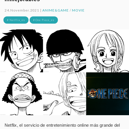
24.November.2021 |
ANIME&GAME
/
MOVIE
# Netflix_es
# One Piece_es
Netflix, el servicio de entretenimiento online más grande del