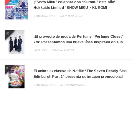
¡”Snow Miku” colabora con “Kuromi” este año!
Hokkaido Limited “SNOW MIKU × KUROMI
HOKKAIDO”
ANIME&GAME ・
03.March.2023
02
¡El proyecto de moda de Perfume “Perfume Closet”
7th! Presentamos una nueva línea inspirada en sus
canciones.
FASHION ・
03.March.2023
03
El anime exclusivo de Netflix “The Seven Deadly Sins
Edinburgh Part 1” presenta su imagen promocional
ANIME&GAME ・
28.February.2023