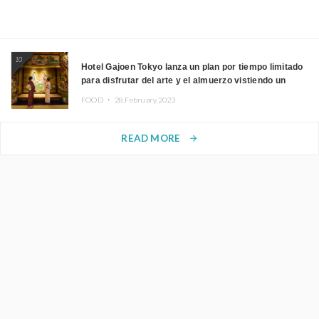
10
Hotel Gajoen Tokyo lanza un plan por tiempo limitado
para disfrutar del arte y el almuerzo vistiendo un
kimono
FOOD ・
28.February.2023
READ MORE
arrow_forward