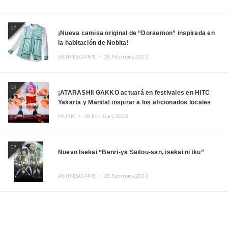
07
¡Nueva camisa original de “Doraemon” inspirada en
la habitación de Nobita!
ANIME&GAME ・
28.February.2023
08
¡ATARASHII GAKKO actuará en festivales en HITC
Yakarta y Manila! inspirar a los aficionados locales
MUSIC ・
28.February.2023
09
Nuevo Isekai “Benri-ya Saitou-san, isekai ni iku”
ANIME&GAME ・
28.February.2023