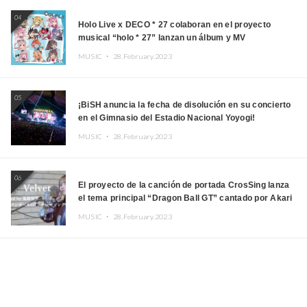
04
Holo Live x DECO * 27 colaboran en el proyecto
musical “holo * 27” lanzan un álbum y MV
MUSIC ・
28.February.2023
05
¡BiSH anuncia la fecha de disolución en su concierto
en el Gimnasio del Estadio Nacional Yoyogi!
MUSIC ・
28.February.2023
06
El proyecto de la canción de portada CrosSing lanza
el tema principal “Dragon Ball GT” cantado por Akari
Kito, Shizuka Kudo “Blue Velvet”
MUSIC ・
28.February.2023