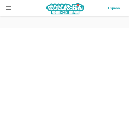
menu
Español