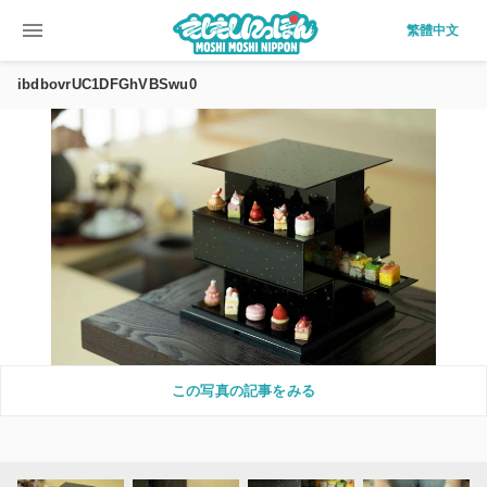
menu
繁體中文
ibdbovrUC1DFGhVBSwu0
この写真の記事をみる