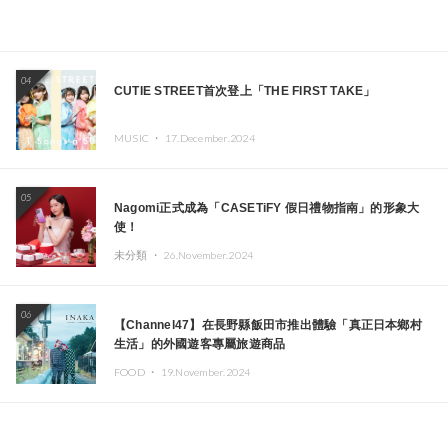
04
CUTIE STREET首次登上「THE FIRST TAKE」
MUSIC ・
17.December.2024
05
Nagomi正式成為「CASETiFY 假日禮物指南」的形象大
使！
未分類 ・
26.November.2024
06
【Channel47】在長野縣飯田市推出體驗「真正日本鄉村
生活」的外國遊客專屬旅遊商品
FOOD ・
19.November.2024