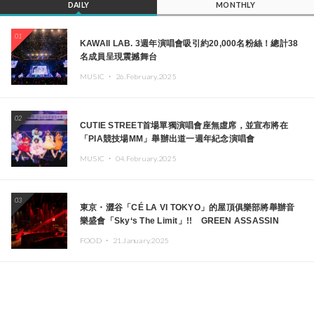
DAILY
MONTHLY
01
KAWAII LAB. 3週年演唱會吸引約20,000名粉絲！總計38
名成員呈現震撼舞台
MUSIC ・
26.February.2025
02
CUTIE STREET首場單獨演唱會座無虛席，並宣布將在
「PIA競技場MM」舉辦出道一週年紀念演唱會
MUSIC ・
04.February.2025
03
東京・澀谷「CÉ LA VI TOKYO」的屋頂俱樂部將舉辦音
樂盛會「Sky‘s The Limit」!! GREEN ASSASSIN
DOLLAR、JOMMY、Kza（FORCE OF NATURE）等日
FOOD ・
21.January.2025
本頂尖DJ及創作者齊聚一堂