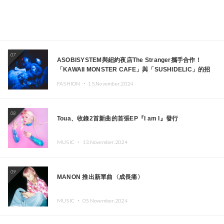
07
ASOBISYSTEM與紐約夜店The Stranger攜手合作！
「KAWAII MONSTER CAFE」與「SUSHIDELIC」的招
牌女孩們將於紐約展現夢幻舞台
FASHION ・
15.November.2024
08
Toua、收錄2首新曲的首張EP『I am I』發行
MUSIC ・
13.November.2024
09
MANON 推出新單曲〈成長痛〉
MUSIC ・
05.November.2024