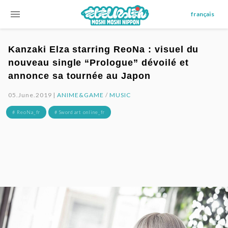
menu
français
Kanzaki Elza starring ReoNa : visuel du
nouveau single “Prologue” dévoilé et
annonce sa tournée au Japon
05.June.2019 |
ANIME&GAME
/
MUSIC
# ReoNa_fr
# Sword art online_fr