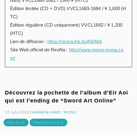
hoto) VVCL1680-1681 / 1600 ¥ (HTC)
Édition limitée (CD + DVD) VVCL1683-1684 / ¥ 1,600 (H
TC)
Édition régulière (CD uniquement) VVCL1682 / ¥ 1,200
(HTC)
Lien de diffusion :
https://reona.lnk.to/ANIMA
Site Web officiel de ReoNa :
http://www.reona-reona.co
m/
Découvrez la pochette de l’album d’Eir Aoi
qui est l’ending de “Sword Art Online”
15.July.2020 |
ANIME&GAME
/
MUSIC
# Aoi Eir_fr
# Sword art online_fr