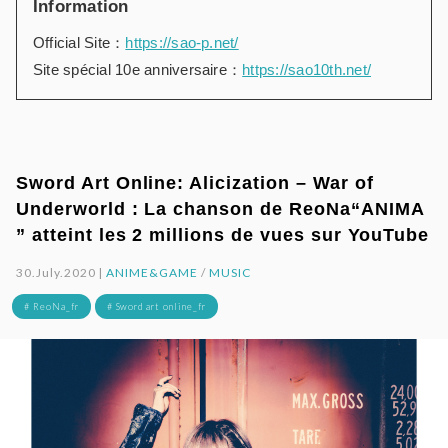
Information
Official Site：
https://sao-p.net/
Site spécial 10e anniversaire：
https://sao10th.net/
Sword Art Online: Alicization – War of
Underworld : La chanson de ReoNa“ANIMA
” atteint les 2 millions de vues sur YouTube
30.July.2020 |
ANIME&GAME
/
MUSIC
# ReoNa_fr
# Sword art online_fr