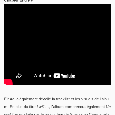
Chapter 2nd PV
Eir Aoi a également dévoilé la tracklist et les visuels de l’albu
m. En plus du titre
I will …,
l’album comprendra également
Un
real Trip
produite par le producteur de Suiyobi no Campanella,