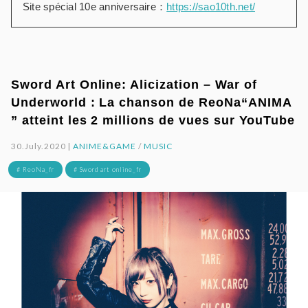
Site spécial 10e anniversaire：
https://sao10th.net/
Sword Art Online: Alicization – War of
Underworld : La chanson de ReoNa“ANIMA
” atteint les 2 millions de vues sur YouTube
30.July.2020 |
ANIME&GAME
/
MUSIC
# ReoNa_fr
# Sword art online_fr