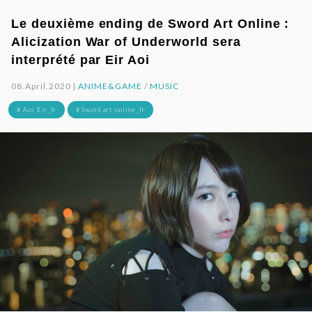
Le deuxième ending de Sword Art Online :
Alicization War of Underworld sera
interprété par Eir Aoi
08.April.2020 |
ANIME&GAME
/
MUSIC
# Aoi Eir_fr
# Sword art online_fr