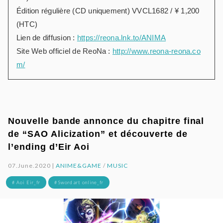
Édition régulière (CD uniquement) VVCL1682 / ¥ 1,200
(HTC)
Lien de diffusion :
https://reona.lnk.to/ANIMA
Site Web officiel de ReoNa :
http://www.reona-reona.co
m/
Nouvelle bande annonce du chapitre final
de “SAO Alicization” et découverte de
l’ending d’Eir Aoi
07.June.2020 |
ANIME&GAME
/
MUSIC
# Aoi Eir_fr
# Sword art online_fr