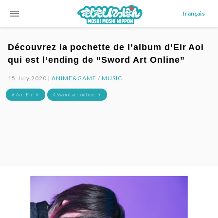
menu
français
Découvrez la pochette de l’album d’Eir Aoi
qui est l’ending de “Sword Art Online”
15.July.2020 |
ANIME&GAME
/
MUSIC
# Aoi Eir_fr
# Sword art online_fr