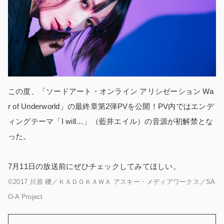
この度、「ソードアート・オンライン アリシゼーション Wa
r of Underworld」の最終章第2弾PVを公開！PV内ではエンデ
ィングテーマ「I will…」（藍井エイル）の音源が初解禁とな
った。
7月11日の放送前にぜひチェックしてみてほしい。
©2017 川原 礫／ＫＡＤＯＫＡＷＡ アスキー・メディアワークス／SA
O-A Project