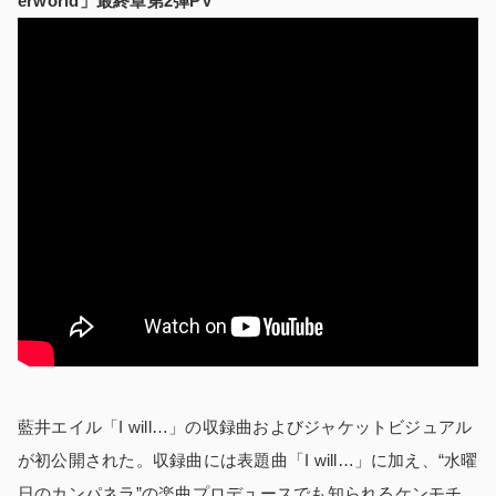
erworld」最終章第2弾PV
藍井エイル「I will…」の収録曲およびジャケットビジュアル
が初公開された。収録曲には表題曲「I will…」に加え、“水曜
日のカンパネラ”の楽曲プロデュースでも知られるケンモチ