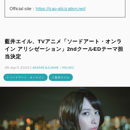
Official site：
https://sao-alicization.net/
藍井エイル、TVアニメ「ソードアート・オンラ
イン アリシゼーション」2ndクールEDテーマ担
当決定
08.April.2020 |
ANIME&GAME
/
MUSIC
# ソードアート・オンライン
# 藍井エイル