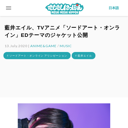
menu
日本語
藍井エイル、TVアニメ「ソードアート・オンラ
イン」EDテーマのジャケット公開
13.July.2020 |
ANIME&GAME
/
MUSIC
# ソードアート・オンライン アリシゼーション
# 藍井エイル