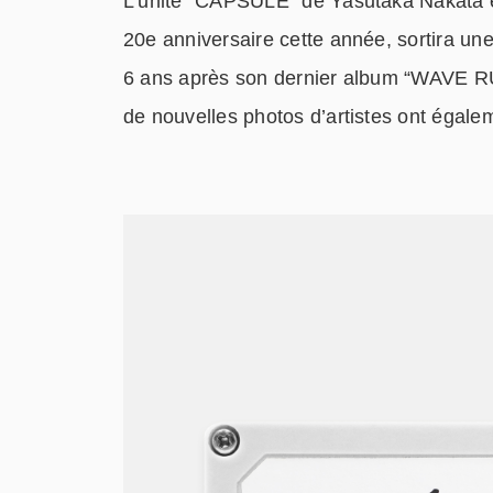
L’unité “CAPSULE” de Yasutaka Nakata et
20e anniversaire cette année, sortira un
6 ans après son dernier album “WAVE 
de nouvelles photos d’artistes ont égale