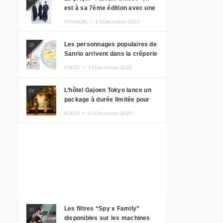
est à sa 7ème édition avec une
nouvelle ligne de vêtements
FASHION ・
15.December.2022
inspirée de l’album PLASMA !
Les personnages populaires de
08
Sanrio arrivent dans la crêperie
“Butter” avec un tout nouveau
FOOD ・
15.December.2022
menu
L’hôtel Gajoen Tokyo lance un
09
package à durée limitée pour
profiter d’un déjeuner artistique
FOOD ・
15.December.2022
tout en portant un kimono
Les filtres “Spy x Family”
10
disponibles sur les machines