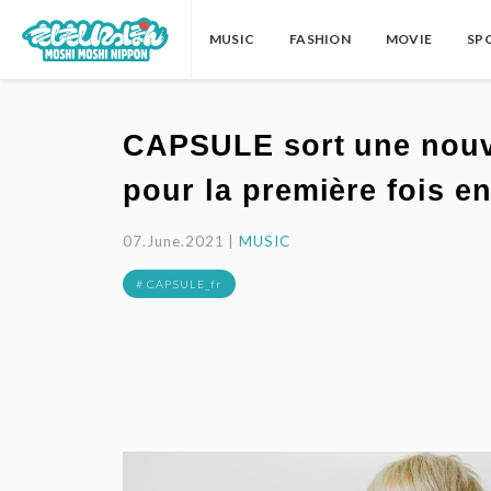
MUSIC
FASHION
MOVIE
SP
CAPSULE sort une nouve
pour la première fois 
07.June.2021 |
MUSIC
# CAPSULE_fr