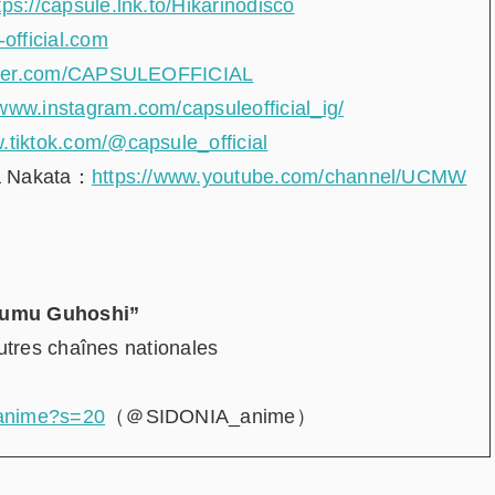
tps://capsule.lnk.to/Hikarinodisco
-official.com
witter.com/CAPSULEOFFICIAL
/www.instagram.com/capsuleofficial_ig/
w.tiktok.com/@capsule_official
a Nakata
：
https://www.youtube.com/channel/UCMW
Atsumu Guhoshi”
autres chaînes nationales
_anime?s=20
（＠SIDONIA_anime）