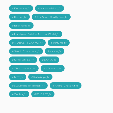
# Doraemon_fr
# Hatsune Miku_fr
# Kuromi_fr
# The Seven Deadly Sins_fr
# Rilakkuma_fr
# Handyman Saitō in Another World_fr
# ATARASHII GAKKO!_fr
# Perfume_fr
# Sanrio Characters_fr
# sanrio_fr
# SPY×FAMILY_fr
# CA4LA_fr
# Chainsaw Man_fr
# métaverse_fr
# NFT_fr
# Radwimps_fr
# Suzume no Tojimemari_fr
# Animal Crossing_fr
# Godiva_fr
# BE:FIRST_fr