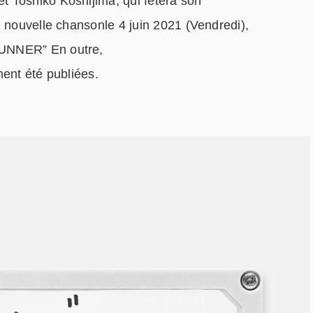
 Toshiko Koshijima, qui fêtera son
e nouvelle chansonle 4 juin 2021 (Vendredi),
RUNNER” En outre,
ment été publiées.