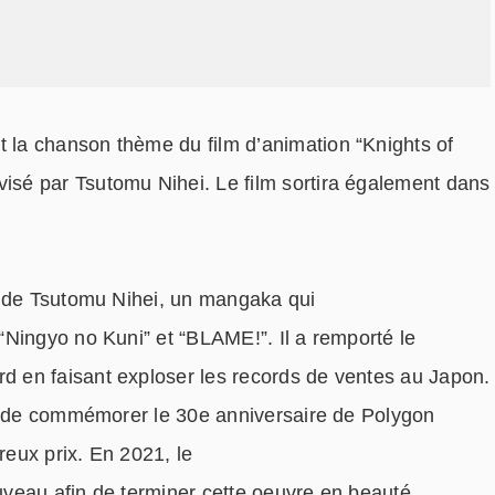
 la c
hanson
thème
du film
d’animation
“Knights of
visé
par Tsutomu Nihei
. Le film sortira également dans
e de Tsutomu Nihei, un mangaka qui
Ningyo no Kuni” et “BLAME!”. Il a remporté le
 en faisant exploser les records de ventes au Japon.
in de commémorer le 30e anniversaire de Polygon
eux prix. En 2021, le
ouveau afin de terminer cette oeuvre en beauté.