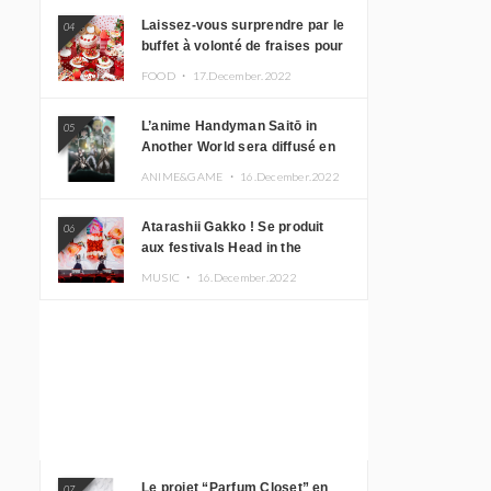
Laissez-vous surprendre par le
04
buffet à volonté de fraises pour
le 20e anniversaire de
FOOD ・
17.December.2022
Rilakkuma à l’hôtel Keio Plaza
L’anime Handyman Saitō in
05
Another World sera diffusé en
janvier 2023
ANIME&GAME ・
16.December.2022
Atarashii Gakko ! Se produit
06
aux festivals Head in the
Clouds à Manille et à Jakarta
MUSIC ・
16.December.2022
Le projet “Parfum Closet” en
07