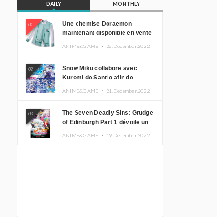
DAILY
MONTHLY
Une chemise Doraemon
01
maintenant disponible en vente
!
ANIME&GAME ・
26.December.2022
Snow Miku collabore avec
02
Kuromi de Sanrio afin de
promouvoir le tourisme
ANIME&GAME ・
21.December.2022
d’Hokkaido
The Seven Deadly Sins: Grudge
03
of Edinburgh Part 1 dévoile un
nouveau visuel clé
ANIME&GAME ・
19.December.2022