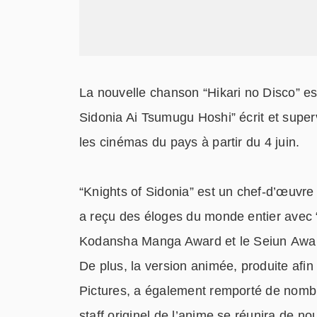
La nouvelle chanson “Hikari no Disco” est
Sidonia Ai
Tsumugu
Hoshi”
écrit
et
super
les cinémas du pays à partir du 4 juin.
“Knights of Sidonia” est un chef-d’œuvr
a reçu des éloges du monde entier avec “
Kodansha Manga Award et le Seiun Award
De plus, la version animée, produite af
Pictures, a également remporté de nombr
staff originel de l’anime se réunira de n