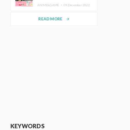
de Purikura RootMe pour une
ANIME&GAME ・
09.December.2022
durée limitée
READ MORE
arrow_forward
KEYWORDS