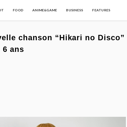
OT
FOOD
ANIME&GAME
BUSINESS
FEATURES
lle chanson “Hikari no Disco”
en 6 ans