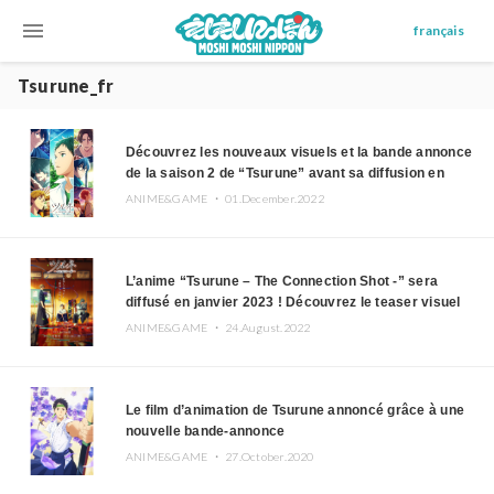
menu
français
Tsurune_fr
Découvrez les nouveaux visuels et la bande annonce
de la saison 2 de “Tsurune” avant sa diffusion en
janvier 2023
ANIME&GAME ・
01.December.2022
L’anime “Tsurune – The Connection Shot -” sera
diffusé en janvier 2023 ! Découvrez le teaser visuel
ANIME&GAME ・
24.August.2022
Le film d’animation de Tsurune annoncé grâce à une
nouvelle bande-annonce
ANIME&GAME ・
27.October.2020