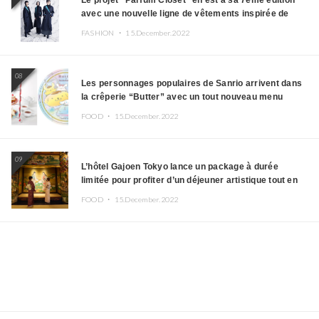
Le projet “Parfum Closet” en est à sa 7ème édition
avec une nouvelle ligne de vêtements inspirée de
l’album PLASMA !
FASHION ・
15.December.2022
08
Les personnages populaires de Sanrio arrivent dans
la crêperie “Butter” avec un tout nouveau menu
FOOD ・
15.December.2022
09
L’hôtel Gajoen Tokyo lance un package à durée
limitée pour profiter d’un déjeuner artistique tout en
portant un kimono
FOOD ・
15.December.2022