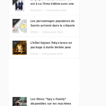
est à sa 7ème édition avec une
nouvelle ligne de vêtements
FASHION ・
15.December.2022
inspirée de l’album PLASMA !
Les personnages populaires de
08
Sanrio arrivent dans la crêperie
“Butter” avec un tout nouveau
FOOD ・
15.December.2022
menu
L’hôtel Gajoen Tokyo lance un
09
package à durée limitée pour
profiter d’un déjeuner artistique
FOOD ・
15.December.2022
tout en portant un kimono
Les filtres “Spy x Family”
10
disponibles sur les machines