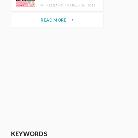
de Purikura RootMe pour une
ANIME&GAME ・
09.December.2022
durée limitée
READ MORE
arrow_forward
KEYWORDS