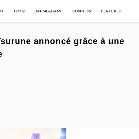
OT
FOOD
ANIME&GAME
BUSINESS
FEATURES
 Tsurune annoncé grâce à une
e