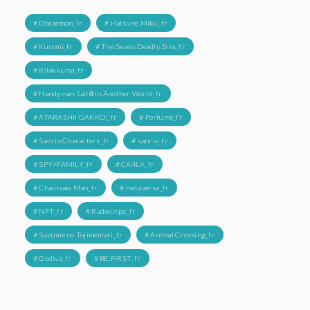
# Doraemon_fr
# Hatsune Miku_fr
# Kuromi_fr
# The Seven Deadly Sins_fr
# Rilakkuma_fr
# Handyman Saitō in Another World_fr
# ATARASHII GAKKO!_fr
# Perfume_fr
# Sanrio Characters_fr
# sanrio_fr
# SPY×FAMILY_fr
# CA4LA_fr
# Chainsaw Man_fr
# métaverse_fr
# NFT_fr
# Radwimps_fr
# Suzume no Tojimemari_fr
# Animal Crossing_fr
# Godiva_fr
# BE:FIRST_fr