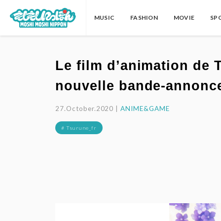
MUSIC
FASHION
MOVIE
SP
Le film d’animation de
nouvelle bande-annonc
27.October.2020 |
ANIME&GAME
# Tsurune_fr