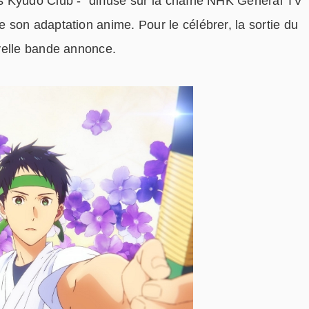
 Kyūdō Club -” diffusé sur la chaîne NHK General TV
son adaptation anime. Pour le célébrer, la sortie du
velle bande annonce.