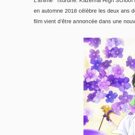
L’anime “Tsurune: Kazemai High School’s
en automne 2018 célèbre les deux ans de 
film vient d’être annoncée dans une nou