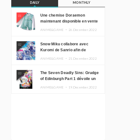
DAILY
MONTHLY
Une chemise Doraemon
01
maintenant disponible en vente
!
ANIME&GAME ・
26.December.2022
Snow Miku collabore avec
02
Kuromi de Sanrio afin de
promouvoir le tourisme
ANIME&GAME ・
21.December.2022
d’Hokkaido
The Seven Deadly Sins: Grudge
03
of Edinburgh Part 1 dévoile un
nouveau visuel clé
ANIME&GAME ・
19.December.2022