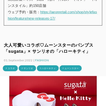
ンスタイル」約150店舗
ウェブ予約・販売：
https://aeonretail.com/shop/stylefas
hion/feature/new-releases-17/
大人可愛いコラボ♡ムーンスターのパンプス
「sugata」× サンリオの「ハローキティ」
01.September.2022 |
FASHION
# コラボ
# サンリオ
# ハローキティ
# ムーンスター