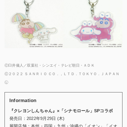
Ⓒ臼井儀人／双葉社・シンエイ・テレビ朝日・ＡＤＫ
Ⓒ２０２２ ＳＡＮＲＩＯ ＣＯ．，ＬＴＤ．ＴＯＫＹＯ．ＪＡＰＡＮ
Ⓛ
Information
『クレヨンしんちゃん』×「シナモロール」SPコラボ
発売日：2022年9月29日 (木)
展開店舗：本州・四国・九州・沖縄の「イオン」「イオ