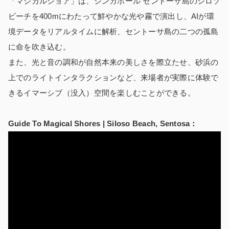
「マジカルショア」は、シンガポール セントーサ島のシロソ
ビーチを400mにわたって鮮やかな光や霧で演出し、AIが環
境データをリアルタイムに解析、セントーサ島の二つの孤島
に命を吹き込む。
また、光と音の調和が自然本来の美しさを際立たせ、砂浜の
上でのライトインタラクションなど、来場者が実際に体験で
きるイマーシブ（没入）空間を楽しむことができる。
Guide To Magical Shores | Siloso Beach, Sentosa：