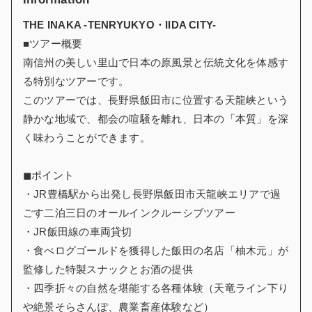
THE INAKA -TENRYUKYO・IIDA CITY-
■ツアー概要
南信州の美しい里山で日本の原風景と伝統文化を体感す
る特別なツアーです。
このツアーでは、長野県飯田市に位置する天龍峡という
静かな地域で、都会の喧騒を離れ、日本の「本質」を深
く味わうことができます。
◼︎ポイント
・JR豊橋駅から出発し長野県飯田市天龍峡エリアで過
ごす二泊三日のオールインクルーシブツアー
・JR飯田線の車両貸切
・食べログゴールドを獲得した飯田の名店「柚木元」が
監修した特製スナックとお酒の提供
・四季折々の自然を堪能する各種体験（天竜ライン下り
や絶景そらさんぽ、農業畜産体験など）