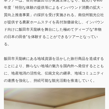
本ツアーは、長野県飯田市が実施主体となり、観光庁令和6
年度「特別な体験の提供等によるインバウンド消費の拡大・
質向上推進事業」の採択を受け実施される。南信州観光公社
が提供する農家ホームステイを高付加価値化し、インバウン
ド向けに飯田市天龍峡を舞台にした極めてディープな“本物
の日本の田舎”を体験することができるツアーとなってい
る。
飯田市天龍峡にある地域資源を活かした旅行商品を造成する
ことにより、飾らない地域の魅力を国内外へ発信するととも
に、地産地消の活性化、伝統文化の継承、地域コミュニティ
の連携を強化し、持続可能な観光活動を推進していく。