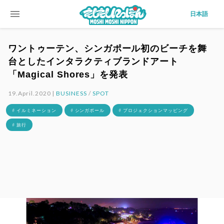
menu
日本語
ワントゥーテン、シンガポール初のビーチを舞
台としたインタラクティブランドアート
「Magical Shores」を発表
19.April.2020 |
BUSINESS
/
SPOT
# イルミネーション
# シンガポール
# プロジェクションマッピング
# 旅行