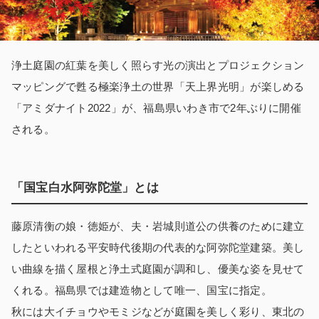
浄土庭園の紅葉を美しく照らす光の演出とプロジェクション
マッピングで甦る極楽浄土の世界「天上界光明」が楽しめる
「アミダナイト2022」が、福島県いわき市で2年ぶりに開催
される。
「国宝白水阿弥陀堂」とは
藤原清衡の娘・徳姫が、夫・岩城則道公の供養のために建立
したといわれる平安時代後期の代表的な阿弥陀堂建築。美し
い曲線を描く屋根と浄土式庭園が調和し、優美な姿を見せて
くれる。福島県では建造物として唯一、国宝に指定。
秋には大イチョウやモミジなどが庭園を美しく彩り、東北の