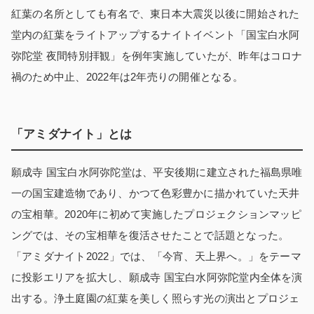
紅葉の名所としても有名で、東日本大震災以後に開始された
堂内の紅葉をライトアップするナイトイベント「国宝白水阿
弥陀堂 夜間特別拝観」を例年実施していたが、昨年はコロナ
禍のため中止、2022年は2年売りの開催となる。
「アミダナイト」とは
願成寺 国宝白水阿弥陀堂は、平安後期に建立された福島県唯
一の国宝建造物であり、かつて色彩豊かに描かれていた天井
の宝相華。2020年に初めて実施したプロジェクションマッピ
ングでは、その宝相華を復活させたことで話題となった。
「アミダナイト2022」では、「今宵、天上界へ。」をテーマ
に投影エリアを拡大し、願成寺 国宝白水阿弥陀堂内全体を演
出する。浄土庭園の紅葉を美しく照らす光の演出とプロジェ