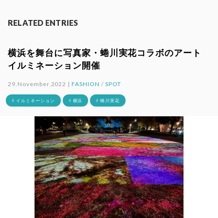
RELATED ENTRIES
横浜を舞台に写真家・蜷川実花コラボのアート
イルミネーション開催
29.November.2022 |
FASHION
/
SPOT
# イルミネーション
# 横浜
# 蜷川実花