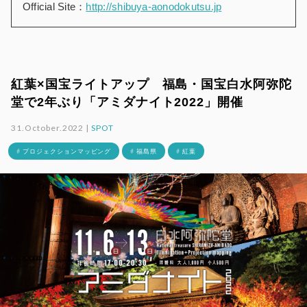
Official Site：
http://shibuya-aonodokutsu.jp
紅葉×国宝ライトアップ 福島・国宝白水阿弥陀
堂で2年ぶり「アミダナイト2022」開催
31.October.2022 |
SPOT
# プロジェクションマッピング
# 福島県
# 紅葉