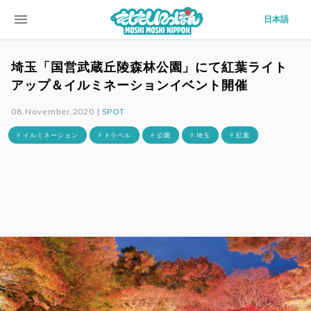
menu
日本語
埼玉「国営武蔵丘陵森林公園」にて紅葉ライト
アップ＆イルミネーションイベント開催
08.November.2020 |
SPOT
# イルミネーション
# トラベル
# 公園
# 埼玉
# 紅葉