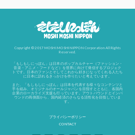
Copyright © 2017 MOSHI MOSHI NIPPON Corporation All Rights
Reserved.
「もしもしにっぽん」は日本のポップカルチャー（ファッション・
音楽・アニメ・フード など）を世界に向けて発信するプロジェク
トです。日本のファンとそしてこれから好きになってくれる人たち
に日本に訪れるきっかけを作りたいと考えています。
また、「もしもしにっぽん」は日本を代表する様々なコンテンツと
手を組み、オリジナルのオールジャパンを目指すとともに、各国内
企業のローカライズ支援も行っています。アウトバウンドとインバ
ウンドの両側面から、国内経済のさらなる活性化を目指していま
す。
プライバシーポリシー
CONTACT