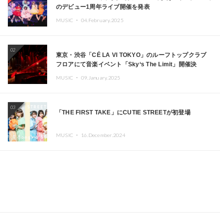
のデビュー1周年ライブ開催を発表
MUSIC ・
04.February.2025
02
東京・渋谷「CÉ LA VI TOKYO」のルーフトップクラブ
フロアにて音楽イベント「Sky‘s The Limit」開催決
定!! GREEN ASSASSIN DOLLAR、JOMMY、
MUSIC ・
09.January.2025
Kza（FORCE OF NATURE）ら日本を代表するDJ・クリ
エイターが出演
03
「THE FIRST TAKE」にCUTIE STREETが初登場
MUSIC ・
16.December.2024