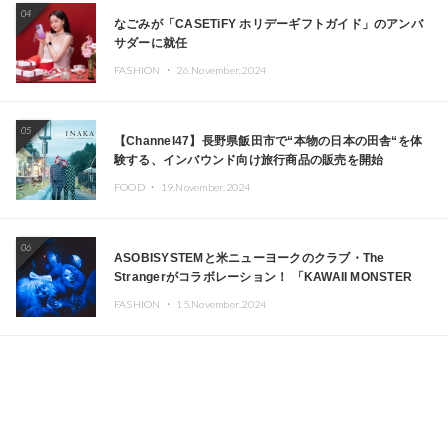
04
なごみが「CASETiFY ホリデーギフトガイド」のアンバ
サダーに就任
FASHION ・
26.November.2024
05
【Channel47】長野県飯田市で“本物の日本の田舎“を体
験する、インバウンド向け旅行商品の販売を開始
FOOD ・
19.November.2024
06
ASOBISYSTEMと米ニューヨークのクラブ・The
Strangerがコラボレーション！ 「KAWAII MONSTER
CAFE」と「SUSHIDELIC」のアイコンガールたちがニュ
FASHION ・
15.November.2024
ーヨークで夢のステージを披露