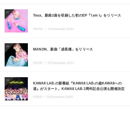
07
Toua、新曲2曲を収録した初のEP『I am I』をリリース
MUSIC ・
13.November.2024
08
MANON、新曲「成長痛」をリリース
MUSIC ・
05.November.2024
09
KAWAII LAB.の新番組『KAWAII LAB.の超KAWAIIへの
道』がスタート。KAWAII LAB.3周年記念公演も開催決定
FOOD ・
05.November.2024