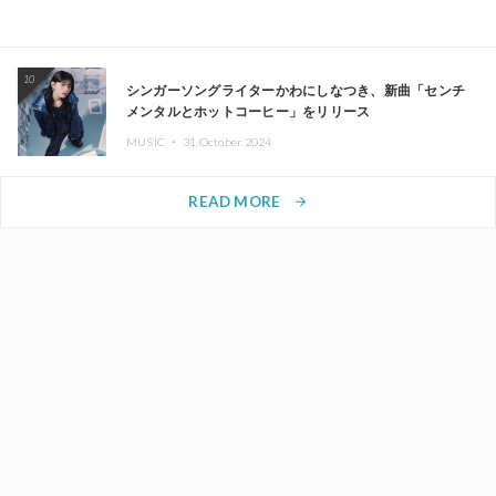
10
シンガーソングライターかわにしなつき、新曲「センチ
メンタルとホットコーヒー」をリリース
MUSIC ・
31.October.2024
READ MORE
arrow_forward