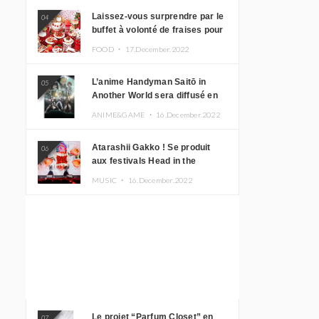
Laissez-vous surprendre par le
04
buffet à volonté de fraises pour
le 20e anniversaire de
FOOD ・
17.December.2022
Rilakkuma à l’hôtel Keio Plaza
L’anime Handyman Saitō in
05
Another World sera diffusé en
janvier 2023
ANIME&GAME ・
16.December.2022
Atarashii Gakko ! Se produit
06
aux festivals Head in the
Clouds à Manille et à Jakarta
MUSIC ・
16.December.2022
Le projet “Parfum Closet” en
07