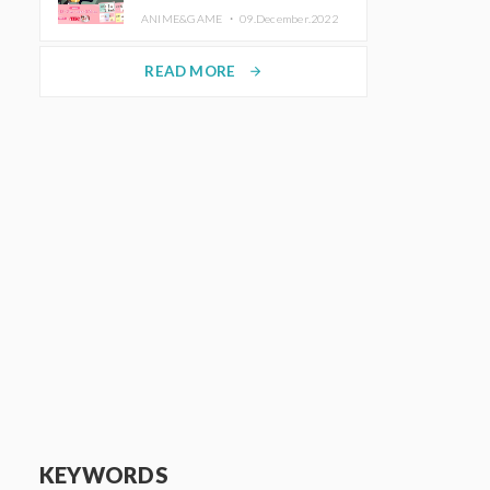
de Purikura RootMe pour une
ANIME&GAME ・
09.December.2022
durée limitée
READ MORE
arrow_forward
KEYWORDS