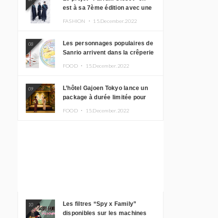
est à sa 7ème édition avec une
nouvelle ligne de vêtements
FASHION ・
15.December.2022
inspirée de l’album PLASMA !
Les personnages populaires de
08
Sanrio arrivent dans la crêperie
“Butter” avec un tout nouveau
FOOD ・
15.December.2022
menu
L’hôtel Gajoen Tokyo lance un
09
package à durée limitée pour
profiter d’un déjeuner artistique
FOOD ・
15.December.2022
tout en portant un kimono
Les filtres “Spy x Family”
10
disponibles sur les machines