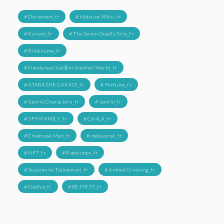
# Doraemon_fr
# Hatsune Miku_fr
# Kuromi_fr
# The Seven Deadly Sins_fr
# Rilakkuma_fr
# Handyman Saitō in Another World_fr
# ATARASHII GAKKO!_fr
# Perfume_fr
# Sanrio Characters_fr
# sanrio_fr
# SPY×FAMILY_fr
# CA4LA_fr
# Chainsaw Man_fr
# métaverse_fr
# NFT_fr
# Radwimps_fr
# Suzume no Tojimemari_fr
# Animal Crossing_fr
# Godiva_fr
# BE:FIRST_fr