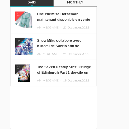
DAILY
MONTHLY
Une chemise Doraemon
01
maintenant disponible en vente
!
ANIME&GAME ・
26.December.2022
Snow Miku collabore avec
02
Kuromi de Sanrio afin de
promouvoir le tourisme
ANIME&GAME ・
21.December.2022
d’Hokkaido
The Seven Deadly Sins: Grudge
03
of Edinburgh Part 1 dévoile un
nouveau visuel clé
ANIME&GAME ・
19.December.2022