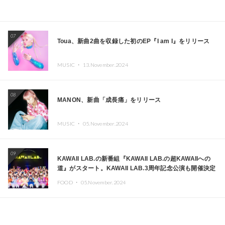
07
Toua、新曲2曲を収録した初のEP『I am I』をリリース
MUSIC ・
13.November.2024
08
MANON、新曲「成長痛」をリリース
MUSIC ・
05.November.2024
09
KAWAII LAB.の新番組『KAWAII LAB.の超KAWAIIへの
道』がスタート。KAWAII LAB.3周年記念公演も開催決定
FOOD ・
05.November.2024