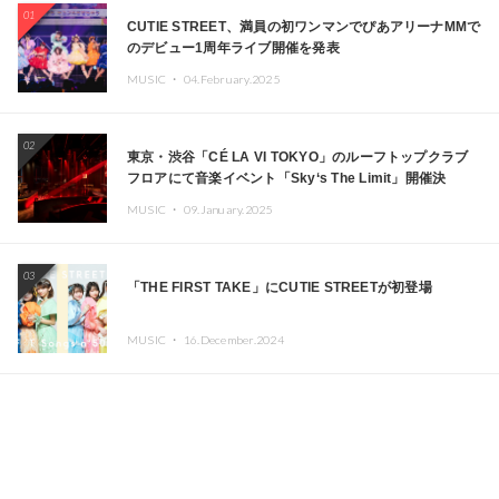
01
CUTIE STREET、満員の初ワンマンでぴあアリーナMMで
のデビュー1周年ライブ開催を発表
MUSIC ・
04.February.2025
02
東京・渋谷「CÉ LA VI TOKYO」のルーフトップクラブ
フロアにて音楽イベント「Sky‘s The Limit」開催決
定!! GREEN ASSASSIN DOLLAR、JOMMY、
MUSIC ・
09.January.2025
Kza（FORCE OF NATURE）ら日本を代表するDJ・クリ
エイターが出演
03
「THE FIRST TAKE」にCUTIE STREETが初登場
MUSIC ・
16.December.2024