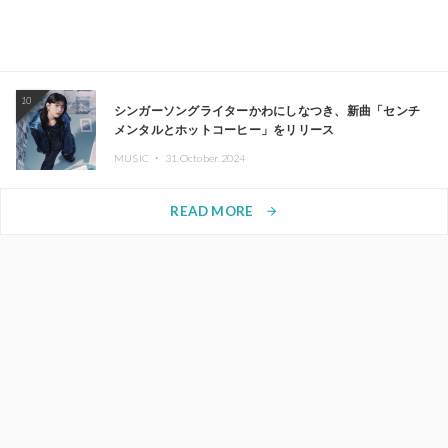
10
シンガーソングライターかわにしなつき、新曲「センチ
メンタルとホットコーヒー」をリリース
MUSIC ・
31.October.2024
READ MORE
arrow_forward