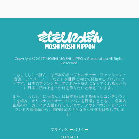
Copyright © 2017 MOSHI MOSHI NIPPON Corporation All Rights
Reserved.
「もしもしにっぽん」は日本のポップカルチャー（ファッション・
音楽・アニメ・フード など）を世界に向けて発信するプロジェク
トです。日本のファンとそしてこれから好きになってくれる人たち
に日本に訪れるきっかけを作りたいと考えています。
また、「もしもしにっぽん」は日本を代表する様々なコンテンツと
手を組み、オリジナルのオールジャパンを目指すとともに、各国内
企業のローカライズ支援も行っています。アウトバウンドとインバ
ウンドの両側面から、国内経済のさらなる活性化を目指していま
す。
プライバシーポリシー
CONTACT