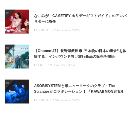
04
なごみが「CASETiFY ホリデーギフトガイド」のアンバ
サダーに就任
FASHION ・
26.November.2024
05
【Channel47】長野県飯田市で“本物の日本の田舎“を体
験する、インバウンド向け旅行商品の販売を開始
FOOD ・
19.November.2024
06
ASOBISYSTEMと米ニューヨークのクラブ・The
Strangerがコラボレーション！ 「KAWAII MONSTER
CAFE」と「SUSHIDELIC」のアイコンガールたちがニュ
FASHION ・
15.November.2024
ーヨークで夢のステージを披露