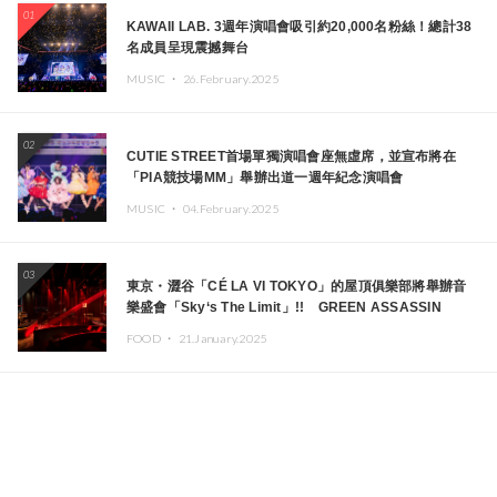
01
KAWAII LAB. 3週年演唱會吸引約20,000名粉絲！總計38
名成員呈現震撼舞台
MUSIC ・
26.February.2025
02
CUTIE STREET首場單獨演唱會座無虛席，並宣布將在
「PIA競技場MM」舉辦出道一週年紀念演唱會
MUSIC ・
04.February.2025
03
東京・澀谷「CÉ LA VI TOKYO」的屋頂俱樂部將舉辦音
樂盛會「Sky‘s The Limit」!! GREEN ASSASSIN
DOLLAR、JOMMY、Kza（FORCE OF NATURE）等日
FOOD ・
21.January.2025
本頂尖DJ及創作者齊聚一堂