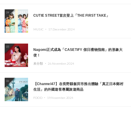
04
CUTIE STREET首次登上「THE FIRST TAKE」
MUSIC ・
17.December.2024
05
Nagomi正式成為「CASETiFY 假日禮物指南」的形象大
使！
未分類 ・
26.November.2024
06
【Channel47】在長野縣飯田市推出體驗「真正日本鄉村
生活」的外國遊客專屬旅遊商品
FOOD ・
19.November.2024