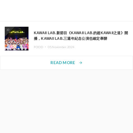
10
KAWAII LAB.新節目《KAWAII LAB.的超KAWAII之道》開
播，KAWAII LAB.三週年紀念公演也確定舉辦
FOOD ・
05.November.2024
READ MORE
arrow_forward