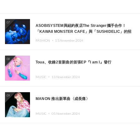
07
ASOBISYSTEM與紐約夜店The Stranger攜手合作！
「KAWAII MONSTER CAFE」與「SUSHIDELIC」的招
牌女孩們將於紐約展現夢幻舞台
FASHION ・
15.November.2024
08
Toua、收錄2首新曲的首張EP『I am I』發行
MUSIC ・
13.November.2024
09
MANON 推出新單曲〈成長痛〉
MUSIC ・
05.November.2024