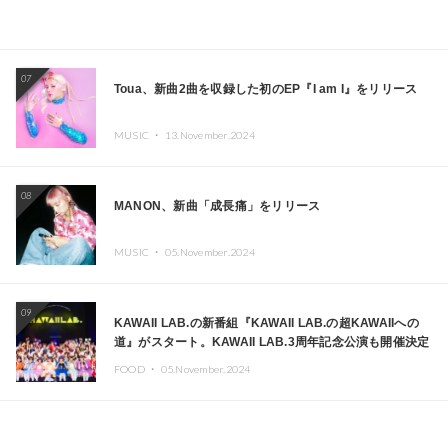
07
Toua、新曲2曲を収録した初のEP『I am I』をリリース
MUSIC ・
13.November.2024
08
MANON、新曲「成長痛」をリリース
MUSIC ・
05.November.2024
09
KAWAII LAB.の新番組『KAWAII LAB.の超KAWAIIへの
道』がスタート。KAWAII LAB.3周年記念公演も開催決定
FOOD ・
05.November.2024