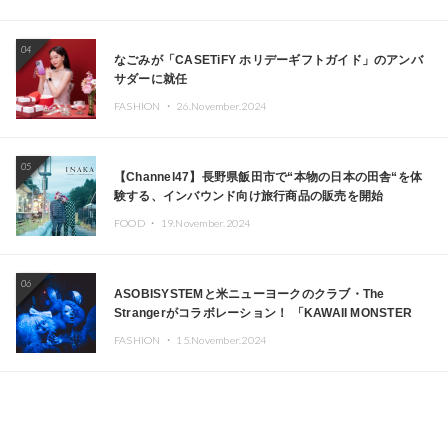
04
なごみが「CASETiFY ホリデーギフトガイド」のアンバ
サダーに就任
FASHION ・
26.November.2024
05
【Channel47】長野県飯田市で“本物の日本の田舎“を体
験する、インバウンド向け旅行商品の販売を開始
FOOD ・
19.November.2024
06
ASOBISYSTEMと米ニューヨークのクラブ・The
Strangerがコラボレーション！ 「KAWAII MONSTER
CAFE」と「SUSHIDELIC」のアイコンガールたちがニュ
FASHION ・
15.November.2024
ーヨークで夢のステージを披露