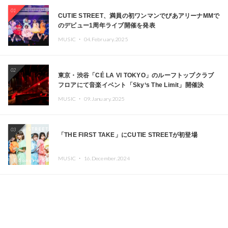
01
CUTIE STREET、満員の初ワンマンでぴあアリーナMMで
のデビュー1周年ライブ開催を発表
MUSIC ・
04.February.2025
02
東京・渋谷「CÉ LA VI TOKYO」のルーフトップクラブ
フロアにて音楽イベント「Sky‘s The Limit」開催決
定!! GREEN ASSASSIN DOLLAR、JOMMY、
MUSIC ・
09.January.2025
Kza（FORCE OF NATURE）ら日本を代表するDJ・クリ
エイターが出演
03
「THE FIRST TAKE」にCUTIE STREETが初登場
MUSIC ・
16.December.2024