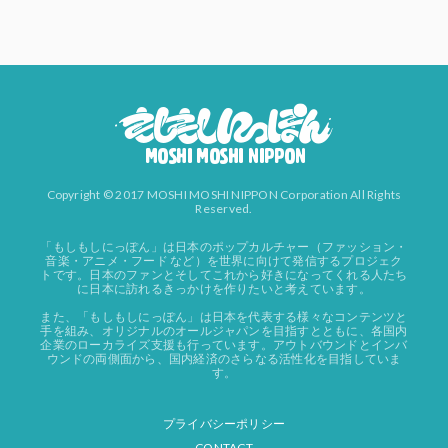
Copyright © 2017 MOSHI MOSHI NIPPON Corporation All Rights
Reserved.
「もしもしにっぽん」は日本のポップカルチャー（ファッション・
音楽・アニメ・フード など）を世界に向けて発信するプロジェク
トです。日本のファンとそしてこれから好きになってくれる人たち
に日本に訪れるきっかけを作りたいと考えています。
また、「もしもしにっぽん」は日本を代表する様々なコンテンツと
手を組み、オリジナルのオールジャパンを目指すとともに、各国内
企業のローカライズ支援も行っています。アウトバウンドとインバ
ウンドの両側面から、国内経済のさらなる活性化を目指していま
す。
プライバシーポリシー
CONTACT