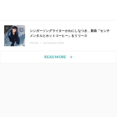
10
シンガーソングライターかわにしなつき、新曲「センチ
メンタルとホットコーヒー」をリリース
MUSIC ・
31.October.2024
READ MORE
arrow_forward