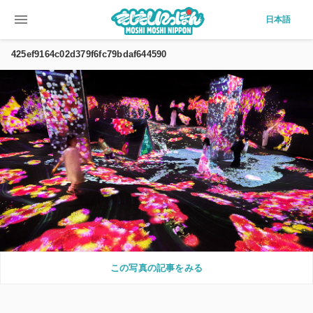
menu
日本語
425ef9164c02d379f6fc79bdaf644590
この写真の記事をみる