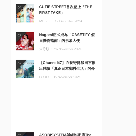
CUTIE STREET首次登上「THE
04
FIRST TAKE」
MUSIC ・
17.December.2024
Nagomi正式成為「CASETiFY 假
05
日禮物指南」的形象大使！
未分類 ・
26.November.2024
【Channel47】在長野縣飯田市推
06
出體驗「真正日本鄉村生活」的外
國遊客專屬旅遊商品
FOOD ・
19.November.2024
ASOBISYSTEM與紐約夜店The
07