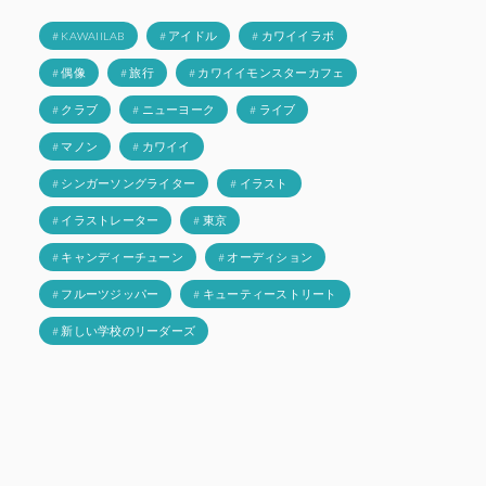
# KAWAIILAB
# アイドル
# カワイイラボ
# 偶像
# 旅行
# カワイイモンスターカフェ
# クラブ
# ニューヨーク
# ライブ
# マノン
# カワイイ
# シンガーソングライター
# イラスト
# イラストレーター
# 東京
# キャンディーチューン
# オーディション
# フルーツジッパー
# キューティーストリート
# 新しい学校のリーダーズ