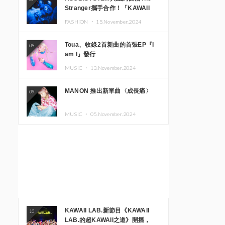
Stranger攜手合作！「KAWAII
MONSTER CAFE」與
FASHION ・
15.November.2024
「SUSHIDELIC」的招牌女孩們將
於紐約展現夢幻舞台
Toua、收錄2首新曲的首張EP『I
08
am I』發行
MUSIC ・
13.November.2024
MANON 推出新單曲〈成長痛〉
09
MUSIC ・
05.November.2024
KAWAII LAB.新節目《KAWAII
10
LAB.的超KAWAII之道》開播，