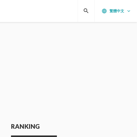
search
language
keyboard_arrow_down
繁體中文
RANKING