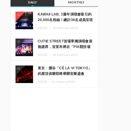
DAILY
MONTHLY
KAWAII LAB. 3週年演唱會吸引約
01
20,000名粉絲！總計38名成員呈現
震撼舞台
MUSIC ・
26.February.2025
CUTIE STREET首場單獨演唱會座
02
無虛席，並宣布將在「PIA競技場
MM」舉辦出道一週年紀念演唱會
MUSIC ・
04.February.2025
東京・澀谷「CÉ LA VI TOKYO」
03
的屋頂俱樂部將舉辦音樂盛會
「Sky‘s The Limit」!! GREEN
FOOD ・
21.January.2025
ASSASSIN DOLLAR、JOMMY、
Kza（FORCE OF NATURE）等日
本頂尖DJ及創作者齊聚一堂