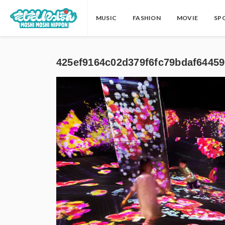
MUSIC
FASHION
MOVIE
SP
425ef9164c02d379f6fc79bdaf64459