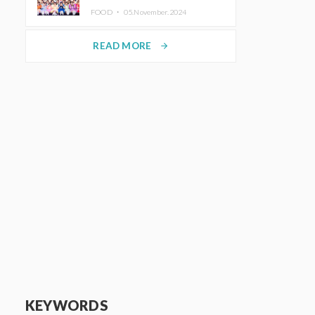
KAWAII LAB.三週年紀念公演也確
FOOD ・
05.November.2024
定舉辦
READ MORE
arrow_forward
KEYWORDS