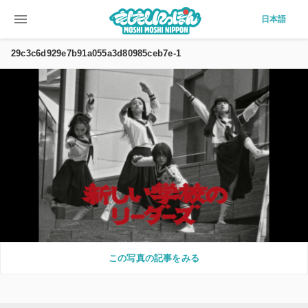
menu
日本語
29c3c6d929e7b91a055a3d80985ceb7e-1
この写真の記事をみる