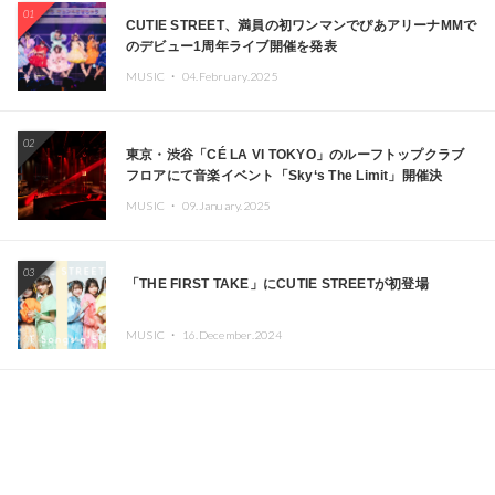
01
CUTIE STREET、満員の初ワンマンでぴあアリーナMMで
のデビュー1周年ライブ開催を発表
MUSIC ・
04.February.2025
02
東京・渋谷「CÉ LA VI TOKYO」のルーフトップクラブ
フロアにて音楽イベント「Sky‘s The Limit」開催決
定!! GREEN ASSASSIN DOLLAR、JOMMY、
MUSIC ・
09.January.2025
Kza（FORCE OF NATURE）ら日本を代表するDJ・クリ
エイターが出演
03
「THE FIRST TAKE」にCUTIE STREETが初登場
MUSIC ・
16.December.2024