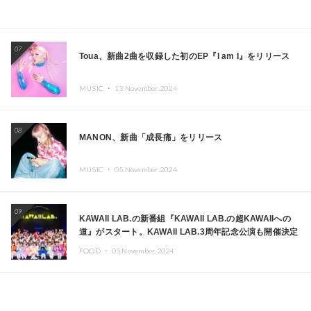
07
Toua、新曲2曲を収録した初のEP『I am I』をリリース
MUSIC ・
13.November.2024
08
MANON、新曲「成長痛」をリリース
MUSIC ・
05.November.2024
09
KAWAII LAB.の新番組『KAWAII LAB.の超KAWAIIへの
道』がスタート。KAWAII LAB.3周年記念公演も開催決定
FOOD ・
05.November.2024