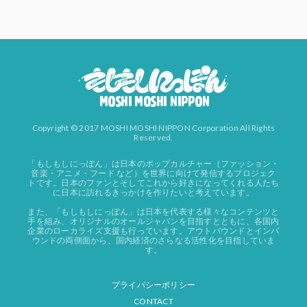
Copyright © 2017 MOSHI MOSHI NIPPON Corporation All Rights
Reserved.
「もしもしにっぽん」は日本のポップカルチャー（ファッション・
音楽・アニメ・フード など）を世界に向けて発信するプロジェク
トです。日本のファンとそしてこれから好きになってくれる人たち
に日本に訪れるきっかけを作りたいと考えています。
また、「もしもしにっぽん」は日本を代表する様々なコンテンツと
手を組み、オリジナルのオールジャパンを目指すとともに、各国内
企業のローカライズ支援も行っています。アウトバウンドとインバ
ウンドの両側面から、国内経済のさらなる活性化を目指していま
す。
プライバシーポリシー
CONTACT