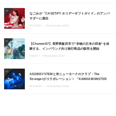
04
なごみが「CASETiFY ホリデーギフトガイド」のアンバ
サダーに就任
FASHION ・
26.November.2024
05
【Channel47】長野県飯田市で“本物の日本の田舎“を体
験する、インバウンド向け旅行商品の販売を開始
FOOD ・
19.November.2024
06
ASOBISYSTEMと米ニューヨークのクラブ・The
Strangerがコラボレーション！ 「KAWAII MONSTER
CAFE」と「SUSHIDELIC」のアイコンガールたちがニュ
FASHION ・
15.November.2024
ーヨークで夢のステージを披露