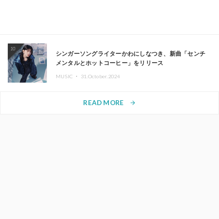
10
シンガーソングライターかわにしなつき、新曲「センチ
メンタルとホットコーヒー」をリリース
MUSIC ・
31.October.2024
READ MORE
arrow_forward