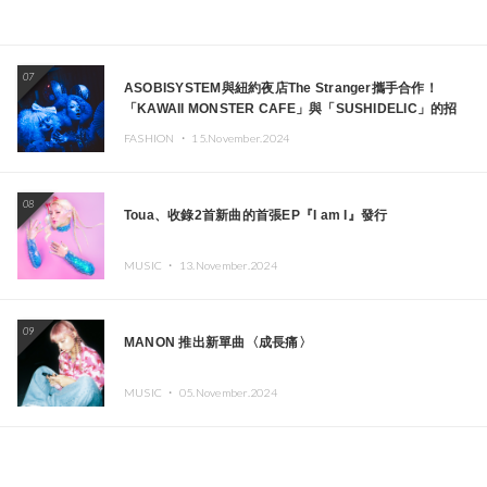
07
ASOBISYSTEM與紐約夜店The Stranger攜手合作！
「KAWAII MONSTER CAFE」與「SUSHIDELIC」的招
牌女孩們將於紐約展現夢幻舞台
FASHION ・
15.November.2024
08
Toua、收錄2首新曲的首張EP『I am I』發行
MUSIC ・
13.November.2024
09
MANON 推出新單曲〈成長痛〉
MUSIC ・
05.November.2024