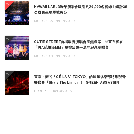
01
KAWAII LAB. 3週年演唱會吸引約20,000名粉絲！總計38
名成員呈現震撼舞台
MUSIC ・
26.February.2025
02
CUTIE STREET首場單獨演唱會座無虛席，並宣布將在
「PIA競技場MM」舉辦出道一週年紀念演唱會
MUSIC ・
04.February.2025
03
東京・澀谷「CÉ LA VI TOKYO」的屋頂俱樂部將舉辦音
樂盛會「Sky‘s The Limit」!! GREEN ASSASSIN
DOLLAR、JOMMY、Kza（FORCE OF NATURE）等日
FOOD ・
21.January.2025
本頂尖DJ及創作者齊聚一堂