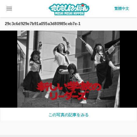
menu
繁體中文
29c3c6d929e7b91a055a3d80985ceb7e-1
この写真の記事をみる