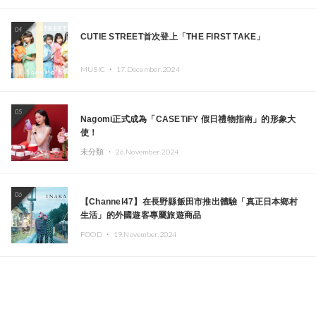
04
CUTIE STREET首次登上「THE FIRST TAKE」
MUSIC ・
17.December.2024
05
Nagomi正式成為「CASETiFY 假日禮物指南」的形象大
使！
未分類 ・
26.November.2024
06
【Channel47】在長野縣飯田市推出體驗「真正日本鄉村
生活」的外國遊客專屬旅遊商品
FOOD ・
19.November.2024