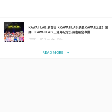
10
KAWAII LAB.新節目《KAWAII LAB.的超KAWAII之道》開
播，KAWAII LAB.三週年紀念公演也確定舉辦
FOOD ・
05.November.2024
READ MORE
arrow_forward