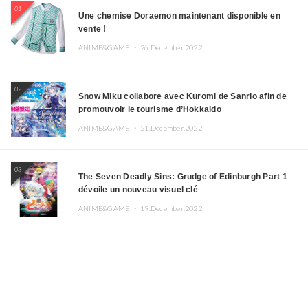
01
Une chemise Doraemon maintenant disponible en
vente !
ANIME&GAME ・
26.December.2022
02
Snow Miku collabore avec Kuromi de Sanrio afin de
promouvoir le tourisme d’Hokkaido
ANIME&GAME ・
21.December.2022
03
The Seven Deadly Sins: Grudge of Edinburgh Part 1
dévoile un nouveau visuel clé
ANIME&GAME ・
19.December.2022