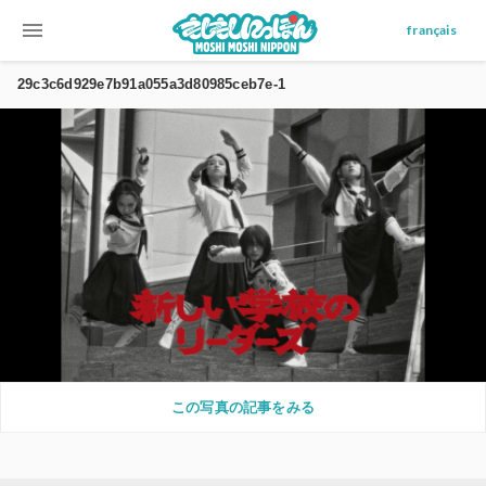
menu
français
29c3c6d929e7b91a055a3d80985ceb7e-1
この写真の記事をみる