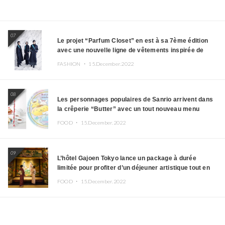
07
Le projet “Parfum Closet” en est à sa 7ème édition
avec une nouvelle ligne de vêtements inspirée de
l’album PLASMA !
FASHION ・
15.December.2022
08
Les personnages populaires de Sanrio arrivent dans
la crêperie “Butter” avec un tout nouveau menu
FOOD ・
15.December.2022
09
L’hôtel Gajoen Tokyo lance un package à durée
limitée pour profiter d’un déjeuner artistique tout en
portant un kimono
FOOD ・
15.December.2022