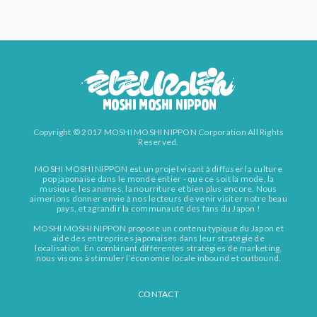
Copyright © 2017 MOSHI MOSHI NIPPON Corporation All Rights
Reserved.
MOSHI MOSHI NIPPON est un projet visant à diffuser la culture
pop japonaise dans le monde entier - que ce soit la mode, la
musique, les animes, la nourriture et bien plus encore. Nous
aimerions donner envie à nos lecteurs de venir visiter notre beau
pays, et agrandir la communauté des fans du Japon !
MOSHI MOSHI NIPPON propose un contenu typique du Japon et
aide des entreprises japonaises dans leur stratégie de
localisation. En combinant différentes stratégies de marketing,
nous visons à stimuler l’économie locale inbound et outbound.
CONTACT