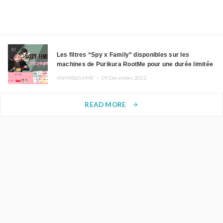
10
Les filtres “Spy x Family” disponibles sur les
machines de Purikura RootMe pour une durée limitée
ANIME&GAME ・
09.December.2022
READ MORE
arrow_forward