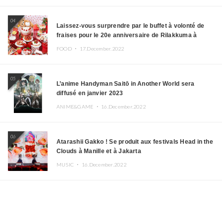
04
Laissez-vous surprendre par le buffet à volonté de
fraises pour le 20e anniversaire de Rilakkuma à
l’hôtel Keio Plaza
FOOD ・
17.December.2022
05
L’anime Handyman Saitō in Another World sera
diffusé en janvier 2023
ANIME&GAME ・
16.December.2022
06
Atarashii Gakko ! Se produit aux festivals Head in the
Clouds à Manille et à Jakarta
MUSIC ・
16.December.2022