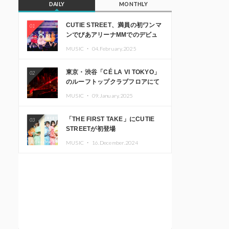
DAILY
MONTHLY
CUTIE STREET、満員の初ワンマ
01
ンでぴあアリーナMMでのデビュ
ー1周年ライブ開催を発表
MUSIC ・
04.February.2025
東京・渋谷「CÉ LA VI TOKYO」
02
のルーフトップクラブフロアにて
音楽イベント「Sky‘s The Limit」
MUSIC ・
09.January.2025
開催決定!! GREEN ASSASSIN
DOLLAR、JOMMY、
「THE FIRST TAKE」にCUTIE
03
Kza（FORCE OF NATURE）ら日
STREETが初登場
本を代表するDJ・クリエイターが
出演
MUSIC ・
16.December.2024