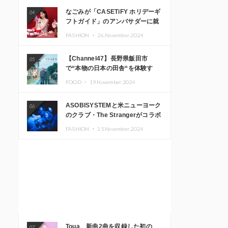
なごみが「CASETiFY ホリデーギ
04
フトガイド」のアンバサダーに就
任
FASHION ・
26.November.2024
【Channel47】長野県飯田市
05
で“本物の日本の田舎“を体験す
る、インバウンド向け旅行商品の
FOOD ・
19.November.2024
販売を開始
ASOBISYSTEMと米ニューヨーク
06
のクラブ・The Strangerがコラボ
レーション！ 「KAWAII
FASHION ・
15.November.2024
MONSTER CAFE」と
「SUSHIDELIC」のアイコンガー
ルたちがニューヨークで夢のステ
ージを披露
Toua、新曲2曲を収録した初の
07