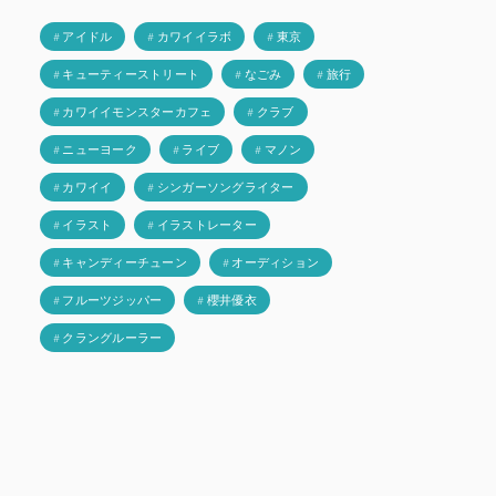
# アイドル
# カワイイラボ
# 東京
# キューティーストリート
# なごみ
# 旅行
# カワイイモンスターカフェ
# クラブ
# ニューヨーク
# ライブ
# マノン
# カワイイ
# シンガーソングライター
# イラスト
# イラストレーター
# キャンディーチューン
# オーディション
# フルーツジッパー
# 櫻井優衣
# クラングルーラー