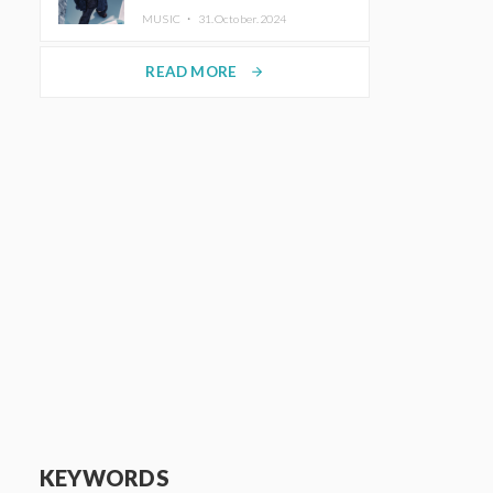
ホットコーヒー」をリリース
MUSIC ・
31.October.2024
READ MORE
arrow_forward
KEYWORDS