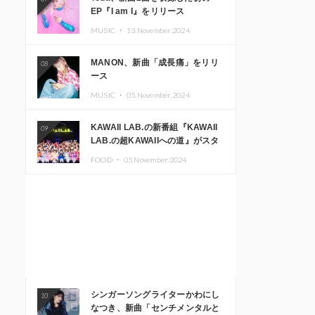
EP『I am I』をリリース
MUSIC ・
13.November.2024
MANON、新曲「成長痛」をリリ
08
ース
MUSIC ・
05.November.2024
KAWAII LAB.の新番組『KAWAII
09
LAB.の超KAWAIIへの道』がスタ
ート。KAWAII LAB.3周年記念公
FOOD ・
05.November.2024
演も開催決定
シンガーソングライターかわにし
10
なつき、新曲「センチメンタルと