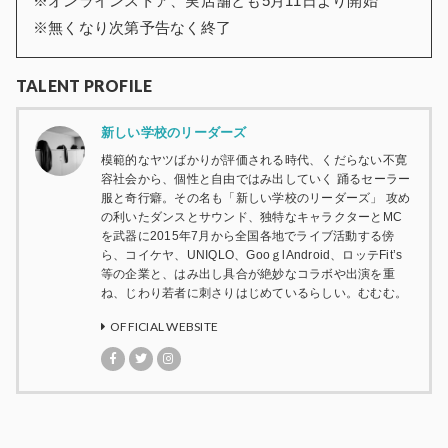
※オンラインストア、実店舗とも5月11日より開始
※無くなり次第予告なく終了
TALENT PROFILE
新しい学校のリーダーズ
模範的なヤツばかりが評価される時代、くだらない不寛
容社会から、個性と自由ではみ出していく 踊るセーラー
服と奇行癖。その名も「新しい学校のリーダーズ」 攻め
の利いたダンスとサウンド、独特なキャラクターとMC
を武器に2015年7月から全国各地でライブ活動する傍
ら、コイケヤ、UNIQLO、GooｇlAndroid、ロッテFit’s
等の企業と、はみ出し具合が絶妙なコラボや出演を重
ね、じわり若者に刺さりはじめているらしい。むむむ。
OFFICIAL WEBSITE