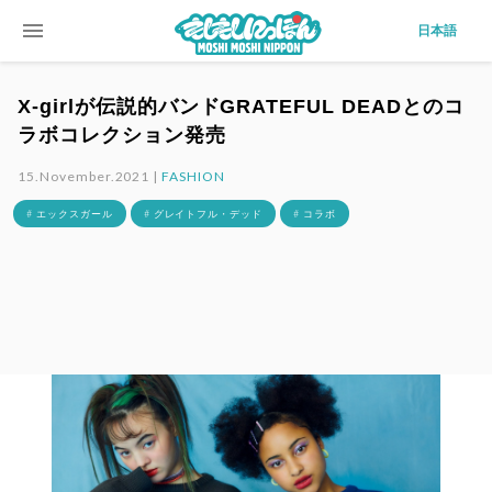
menu
日本語
X-girlが伝説的バンドGRATEFUL DEADとのコ
ラボコレクション発売
15.November.2021 |
FASHION
# エックスガール
# グレイトフル・デッド
# コラボ