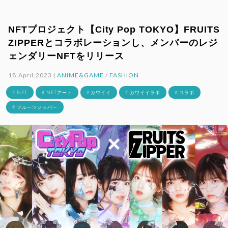
NFTプロジェクト【City Pop TOKYO】FRUITS
ZIPPERとコラボレーションし、メンバーのレジ
ェンダリーNFTをリリース
18.April.2023 |
ANIME&GAME
/
FASHION
# NFT
# NFTアート
# カワイイ
# カワイイラボ
# コラボ
# フルーツジッパー