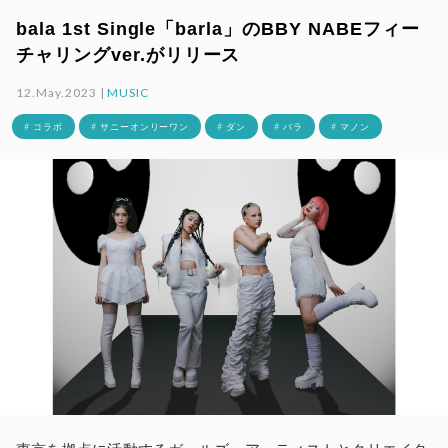
bala 1st Single「barla」のBBY NABEフィー
チャリングver.がリリース
12.May.2023 |
MUSIC
# コラボ
# サニーオンリーワン
# ダン
# バラ
# マノン