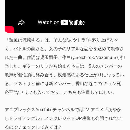
「熱風は流転する」は、そんな“あやトラ”を盛り上げるべ
く、バトルの熱さと、女の子のリアルな恋心を込めて制作さ
れた一曲。作詞は児玉雨子、作曲はSoichiroK/Nozomu.Sが担
当した。ギターのリフから始まる本曲は、5人のメンバーの
歌声が個性的に絡み合う、疾走感のある仕上がりになってい
る。ラストサビ前には新メンバー、香山ななこの”キュン死
必至”なセリフも入っており、こちらも注目してほしい。
アニプレックスYouTubeチャンネルではTV アニメ「あやか
しトライアングル」ノンクレジットOP映像も公開されてい
るのでチェックしてみては？