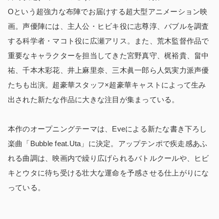
Oという超強力な布陣でお届けする超大型アニメーション映
画。声優陣には、主人公・ヒビキ役に志尊淳、バブルを調査
する科学者・マコト役に広瀬アリス。また、荒木監督作品で
重要なキャラクターを担当してきた宮野真守、梶裕貴、畠中
祐、千本木彩花、井上麻里奈、三木眞一郎ら人気実力派声優
たちも出演。超豪華スタッフ×超豪華キャストによって生み
出された新たな作品に大きな注目が集まっている。
本作のオープニングテーマは、Eveによる新たな書き下ろし
楽曲「Bubble feat.Uta」に決定。アップテンポで疾走感あふ
れる曲調は、映画内で繰り広げられるバトルクールや、ヒビ
キとウタに待ち受ける壮大な運命を予感させる仕上がりにな
っている。