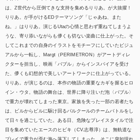
は、Z世代から圧倒てきな支持を集めるりりあ。が大抜擢！
りりあ。が手がけるEDテーマソング「じゃあね、また
ね。」はりりあ。演じるUtaの心情と思わず重ねてしまうよ
うな、寄り添いながらも儚くも切ない楽曲に仕上がった。そ
してこれまでの自身のイラストをモチーフにしていたビジュ
アルから一転し、Margt（PERIMETRON）がアートディレ
クターを担当し、映画「バブル」からインスパイアを受け
た、儚くも幻想的で美しいアートワークに仕上がっている。
りりあ。が演じるのは、本作の物語の重要なカギを握るヒロ
イン・ウタ。物語の舞台は、世界に降り注いだ泡〈バブル〉
で重力が壊れてしまった東京。家族を失った一部の若者たち
は、ビルからビルに駆け回るパルクールのチームバトルをし
て日々を過ごしていた。ある日、危険なプレイスタイルで注
目を集めていたエースのヒビキ（CV.志尊淳）は、無軌道な
プレイで重力が歪む海へ落下してしまった。そこに突如現れ