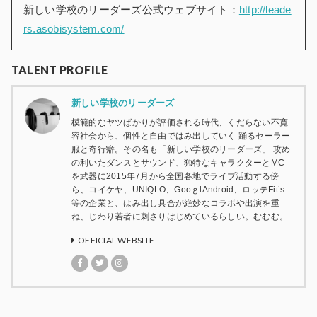
新しい学校のリーダーズ公式ウェブサイト：
http://leade
rs.asobisystem.com/
TALENT PROFILE
新しい学校のリーダーズ
模範的なヤツばかりが評価される時代、くだらない不寛
容社会から、個性と自由ではみ出していく 踊るセーラー
服と奇行癖。その名も「新しい学校のリーダーズ」 攻め
の利いたダンスとサウンド、独特なキャラクターとMC
を武器に2015年7月から全国各地でライブ活動する傍
ら、コイケヤ、UNIQLO、GooｇlAndroid、ロッテFit’s
等の企業と、はみ出し具合が絶妙なコラボや出演を重
ね、じわり若者に刺さりはじめているらしい。むむむ。
OFFICIAL WEBSITE