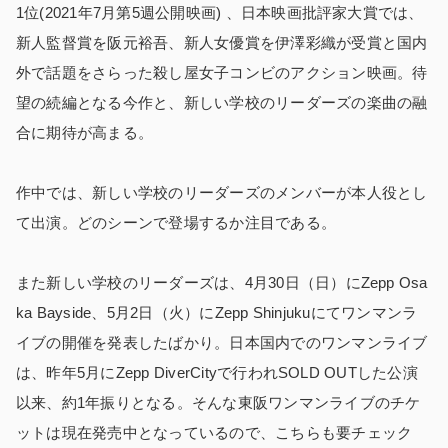
1位(2021年7月第5週公開映画) 、日本映画批評家大賞では、
新人監督賞を阪元裕吾、新人女優賞を伊澤彩織が受賞と国内
外で話題をさらった殺し屋女子コンビのアクション映画。待
望の続編となる今作と、新しい学校のリーダーズの楽曲の融
合に期待が高まる。
作中では、新しい学校のリーダーズのメンバーが本人役とし
て出演。どのシーンで登場するか注目である。
また新しい学校のリーダーズは、4月30日（日）にZepp Osa
ka Bayside、5月2日（火）にZepp Shinjukuにてワンマンラ
イブの開催を発表したばかり。日本国内でのワンマンライブ
は、昨年5月にZepp DiverCityで行われSOLD OUTした公演
以来、約1年振りとなる。そんな東阪ワンマンライブのチケ
ットは現在発売中となっているので、こちらも要チェック