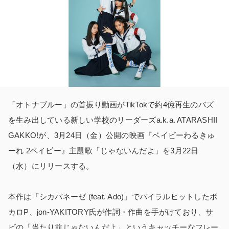
「オトナブルー」の首振り動画がTikTokで約4億再生のバズ
を生み出している新しい学校のリーダーズa.k.a. ATARASHII
GAKKO!が、3月24日（金）公開の映画『ベイビーわるきゅ
ーれ 2ベイビー』主題歌「じゃないんだよ」を3月22日
（水）にリリースする。
本作は「シカバネーゼ (feat. Ado)」でバイラルヒットしたボ
カロP、jon-YAKITORY氏が作詞・作曲を手がけており、サ
ビの「当たり前じゃないんだよ」というキャッチーなフレー