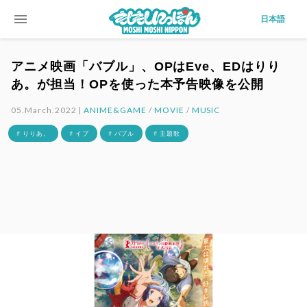
menu
日本語
アニメ映画「バブル」、OPはEve、EDはりり
あ。が担当！OPを使った本予告映像を公開
05.March.2022 |
ANIME&GAME
/
MOVIE
/
MUSIC
# りりあ。
# イブ
# バブル
# 主題歌