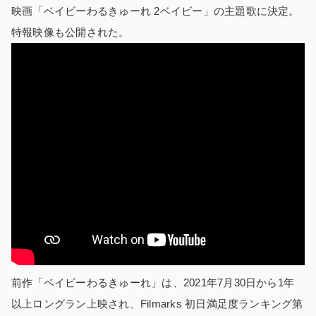
映画「ベイビーわるきゅーれ 2ベイビー」の主題歌に決定。
特報映像も公開された。
前作「ベイビーわるきゅーれ」は、2021年7月30日から1年
以上ロングラン上映され、Filmarks 初日満足度ランキング第