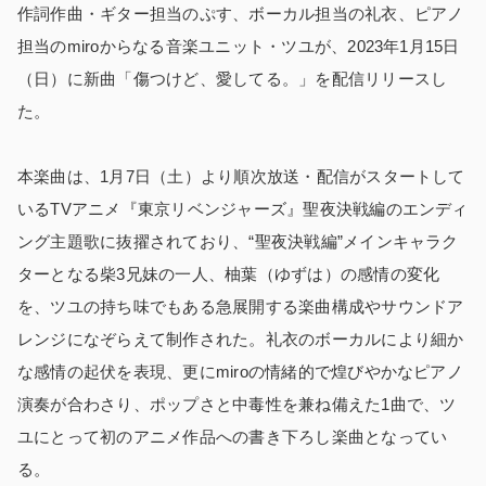
作詞作曲・ギター担当のぷす、ボーカル担当の礼衣、ピアノ
担当のmiroからなる音楽ユニット・ツユが、2023年1月15日
（日）に新曲「傷つけど、愛してる。」を配信リリースし
た。
本楽曲は、1月7日（土）より順次放送・配信がスタートして
いるTVアニメ『東京リベンジャーズ』聖夜決戦編のエンディ
ング主題歌に抜擢されており、“聖夜決戦編”メインキャラク
ターとなる柴3兄妹の一人、柚葉（ゆずは）の感情の変化
を、ツユの持ち味でもある急展開する楽曲構成やサウンドア
レンジになぞらえて制作された。礼衣のボーカルにより細か
な感情の起伏を表現、更にmiroの情緒的で煌びやかなピアノ
演奏が合わさり、ポップさと中毒性を兼ね備えた1曲で、ツ
ユにとって初のアニメ作品への書き下ろし楽曲となってい
る。