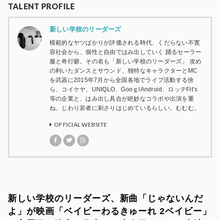
TALENT PROFILE
新しい学校のリーダーズ
模範的なヤツばかりが評価される時代、くだらない不寛
容社会から、個性と自由ではみ出していく 踊るセーラー
服と奇行癖。その名も「新しい学校のリーダーズ」 攻め
の利いたダンスとサウンド、独特なキャラクターとMC
を武器に2015年7月から全国各地でライブ活動する傍
ら、コイケヤ、UNIQLO、GooｇlAndroid、ロッテFit’s
等の企業と、はみ出し具合が絶妙なコラボや出演を重
ね、じわり若者に刺さりはじめているらしい。むむむ。
OFFICIAL WEBSITE
新しい学校のリーダーズ、新曲「じゃないんだ
よ」が映画「ベイビーわるきゅーれ 2ベイビー」