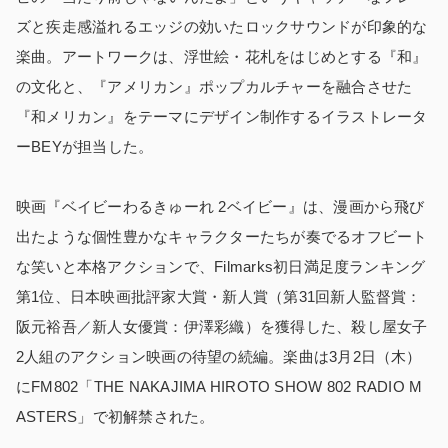
ズと疾走感溢れるエッジの効いたロックサウンドが印象的な
楽曲。アートワークは、浮世絵・花札をはじめとする『和』
の⽂化と、『アメリカン』ポップカルチャーを融合させた
『和メリカン』をテーマにデザイン制作するイラストレータ
ーBEYが担当した。
映画『ベイビーわるきゅーれ 2ベイビー』は、漫画から飛び
出たような個性豊かなキャラクターたちが奏でるオフビート
な笑いと本格アクションで、Filmarks初日満足度ランキング
第1位、日本映画批評家大賞・新人賞（第31回新人監督賞：
阪元裕吾／新人女優賞：伊澤彩織）を獲得した、殺し屋女子
2人組のアクション映画の待望の続編。楽曲は3月2日（木）
にFM802「THE NAKAJIMA HIROTO SHOW 802 RADIO M
ASTERS」で初解禁された。