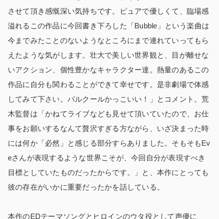
させて頂き感慨深い気持ちです。ピュアで優しくて、臨場感
溢れるこの作品に今回書き下ろした「Bubble」という楽曲は
今までみたことのないようなところにまで連れていってもら
えたような気がします。壮大で美しい世界観と、目が離せな
いアクション、個性豊かなキャラクター達。熱量のあるこの
作品に自分も関わることができて幸せです。是非劇場で体感
してみて下さい。パルクールかっこいい！」とコメント。荒
木監督は「かねてライブなども見せて頂いていたので、お仕
事をお願いするなんて贅沢すぎる方ながら、いざ決まった時
には何か「必然」と感じる部分すらありました。そもそもEv
eさんが表現するような世界こそが、今回自分が表現すべき
目標としていたものだったからです。」と、本作にとっても
彼の存在がいかに重要だったかを話している。
本作のEDテーマソングとヒロインのウタ役として声優に