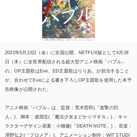
2022年5月13日（金）に全国公開、NETFLIX版として4月28
日（木）に全世界配信される超大型アニメ映画「バブル」
の、OP主題歌はEve、ED主題歌はりりあ。が担当すること
が、合わせてEveによる書き下ろしOP主題歌を使用した本予
告映像が公開された。
アニメ映画「バブル」は、監督：荒木哲郎(「進撃の巨
人」)、脚本：虚淵玄(「魔法少女まどか☆マギカ」) 、キャ
ラクターデザイン原案：小畑健(「DEATH NOTE」) 、音楽 :
澤野弘之(「プロメア」)、アニメーション制作：WIT STUDI