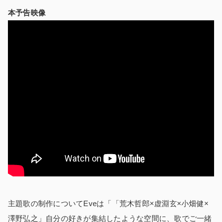
本予告映像
主題歌の制作についてEveは「「荒木哲郎×虚淵玄×小畑健×
澤野弘之」自分の好きが集結したような空間に、歌でご一緒