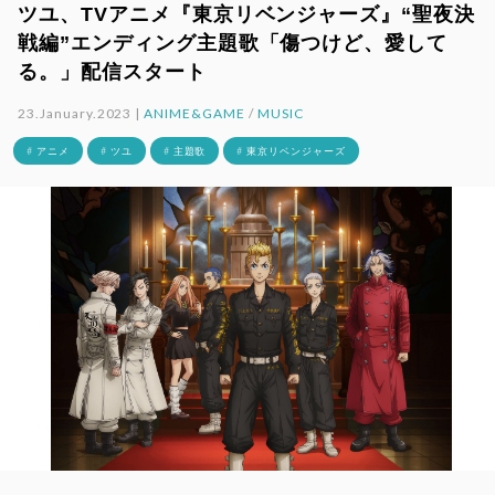
ツユ、TVアニメ『東京リベンジャーズ』“聖夜決
戦編”エンディング主題歌「傷つけど、愛して
る。」配信スタート
23.January.2023 |
ANIME&GAME
/
MUSIC
# アニメ
# ツユ
# 主題歌
# 東京リベンジャーズ