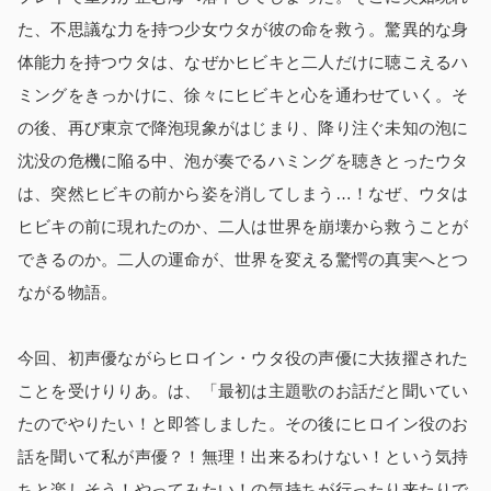
た、不思議な力を持つ少女ウタが彼の命を救う。驚異的な身
体能力を持つウタは、なぜかヒビキと二人だけに聴こえるハ
ミングをきっかけに、徐々にヒビキと心を通わせていく。そ
の後、再び東京で降泡現象がはじまり、降り注ぐ未知の泡に
沈没の危機に陥る中、泡が奏でるハミングを聴きとったウタ
は、突然ヒビキの前から姿を消してしまう…！なぜ、ウタは
ヒビキの前に現れたのか、二人は世界を崩壊から救うことが
できるのか。二人の運命が、世界を変える驚愕の真実へとつ
ながる物語。
今回、初声優ながらヒロイン・ウタ役の声優に大抜擢された
ことを受けりりあ。は、「最初は主題歌のお話だと聞いてい
たのでやりたい！と即答しました。その後にヒロイン役のお
話を聞いて私が声優？！無理！出来るわけない！という気持
ちと楽しそう！やってみたい！の気持ちが行ったり来たりで