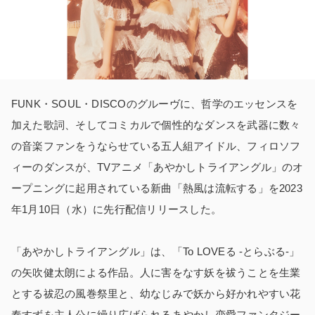
FUNK・SOUL・DISCOのグルーヴに、哲学のエッセンスを
加えた歌詞、そしてコミカルで個性的なダンスを武器に数々
の音楽ファンをうならせている五人組アイドル、フィロソフ
ィーのダンスが、TVアニメ「あやかしトライアングル」のオ
ープニングに起用されている新曲「熱風は流転する」を2023
年1月10日（水）に先行配信リリースした。
「あやかしトライアングル」は、「To LOVEる -とらぶる-」
の矢吹健太朗による作品。人に害をなす妖を祓うことを生業
とする祓忍の風巻祭里と、幼なじみで妖から好かれやすい花
奏すずを主人公に繰り広げられるあやかし恋愛ファンタジー