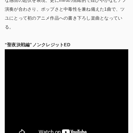
な感情の起伏を表現、更にmiroの情緒的で煌びやかなピアノ
演奏が合わさり、ポップさと中毒性を兼ね備えた1曲で、ツ
ユにとって初のアニメ作品への書き下ろし楽曲となってい
る。
“聖夜決戦編”ノンクレジットED