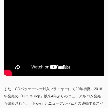
また、CDパッケージの封入フライヤーにて22年初夏に2018
年発売の「Future Pop」以来4年ぶりのニューアルバム発売
も発表された。「Flow」とニューアルバムとの連動するスペ