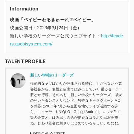
Information
映画「ベイビーわるきゅーれ 2ベイビー」
映画公開日：2023年3月24日（金）
新しい学校のリーダーズ公式ウェブサイト：
http://leade
rs.asobisystem.com/
TALENT PROFILE
新しい学校のリーダーズ
模範的なヤツばかりが評価される時代、くだらない不寛
容社会から、個性と自由ではみ出していく 踊るセーラー
服と奇行癖。その名も「新しい学校のリーダーズ」 攻め
の利いたダンスとサウンド、独特なキャラクターとMC
を武器に2015年7月から全国各地でライブ活動する傍
ら、コイケヤ、UNIQLO、GooｇlAndroid、ロッテFit’s
等の企業と、はみ出し具合が絶妙なコラボや出演を重
ね、じわり若者に刺さりはじめているらしい。むむむ。
OFFICIAL WEBSITE