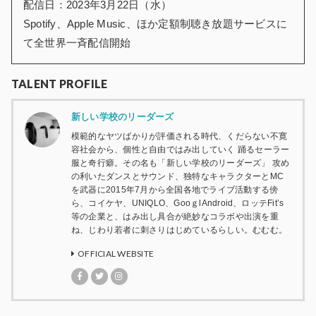
配信日：2023年3月22日（水）
Spotify、Apple Music、ほか定額制聴き放題サービスに
て全世界一斉配信開始
TALENT PROFILE
新しい学校のリーダーズ
模範的なヤツばかりが評価される時代、くだらない不寛
容社会から、個性と自由ではみ出していく 踊るセーラー
服と奇行癖。その名も「新しい学校のリーダーズ」 攻め
の利いたダンスとサウンド、独特なキャラクターとMC
を武器に2015年7月から全国各地でライブ活動する傍
ら、コイケヤ、UNIQLO、GooｇlAndroid、ロッテFit’s
等の企業と、はみ出し具合が絶妙なコラボや出演を重
ね、じわり若者に刺さりはじめているらしい。むむむ。
OFFICIAL WEBSITE