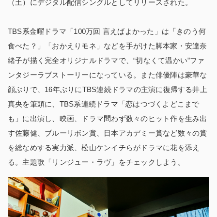
（土）にデジタル配信シングルとしてリリースされた。
TBS系金曜ドラマ「100万回 言えばよかった」は「きのう何
食べた？」「おかえりモネ」などを手がけた脚本家・安達奈
緒子が描く完全オリジナルドラマで、“切なくて温かい”ファ
ンタジーラブストーリーになっている。また俳優陣は豪華な
顔ぶりで、16年ぶりにTBS連続ドラマの主演に復帰する井上
真央を筆頭に、TBS系連続ドラマ「恋はつづくよどこまで
も」に出演し、映画、ドラマ問わず数々のヒット作を生み出
す佐藤健、ブルーリボン賞、日本アカデミー賞など数々の賞
を総なめする実力派、松山ケンイチらがドラマに花を添え
る。主題歌「リンジュー・ラヴ」をチェックしよう。