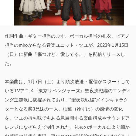
作詞作曲・ギター担当のぷす、ボーカル担当の礼衣、ピアノ
担当のmiroからなる音楽ユニット・ツユが、2023年1月15日
（日）に新曲「傷つけど、愛してる。」を配信リリースし
た。
本楽曲は、1月7日（土）より順次放送・配信がスタートして
いるTVアニメ『東京リベンジャーズ』聖夜決戦編のエンディ
ング主題歌に抜擢されており、“聖夜決戦編”メインキャラク
ターとなる柴3兄妹の一人、柚葉（ゆずは）の感情の変化
を、ツユの持ち味でもある急展開する楽曲構成やサウンドア
レンジになぞらえて制作された。礼衣のボーカルにより細か