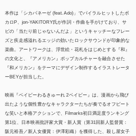
本作は「シカバネーゼ (feat. Ado)」でバイラルヒットしたボ
カロP、jon-YAKITORY氏が作詞・作曲を手がけており、サ
ビの「当たり前じゃないんだよ」というキャッチーなフレー
ズと疾走感溢れるエッジの効いたロックサウンドが印象的な
楽曲。アートワークは、浮世絵・花札をはじめとする『和』
の⽂化と、『アメリカン』ポップカルチャーを融合させた
『和メリカン』をテーマにデザイン制作するイラストレータ
ーBEYが担当した。
映画『ベイビーわるきゅーれ 2ベイビー』は、漫画から飛び
出たような個性豊かなキャラクターたちが奏でるオフビート
な笑いと本格アクションで、Filmarks初日満足度ランキング
第1位、日本映画批評家大賞・新人賞（第31回新人監督賞：
阪元裕吾／新人女優賞：伊澤彩織）を獲得した、殺し屋女子