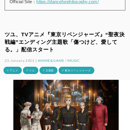
Official Site：
https://danceforphilosophy.com/
ツユ、TVアニメ『東京リベンジャーズ』“聖夜決
戦編”エンディング主題歌「傷つけど、愛して
る。」配信スタート
23.January.2023 |
ANIME&GAME
/
MUSIC
# アニメ
# ツユ
# 主題歌
# 東京リベンジャーズ