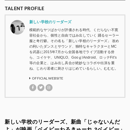
TALENT PROFILE
新しい学校のリーダーズ
模範的なヤツばかりが評価される時代、くだらない不寛
容社会から、個性と自由ではみ出していく 踊るセーラー
服と奇行癖。その名も「新しい学校のリーダーズ」 攻め
の利いたダンスとサウンド、独特なキャラクターとMC
を武器に2015年7月から全国各地でライブ活動する傍
ら、コイケヤ、UNIQLO、GooｇlAndroid、ロッテFit’s
等の企業と、はみ出し具合が絶妙なコラボや出演を重
ね、じわり若者に刺さりはじめているらしい。むむむ。
OFFICIAL WEBSITE
新しい学校のリーダーズ、新曲「じゃないんだ
よ」が映画「ベイビーわるきゅーれ 2ベイビー」