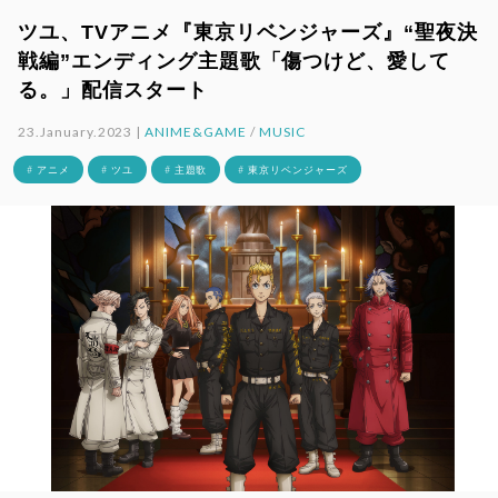
ツユ、TVアニメ『東京リベンジャーズ』“聖夜決
戦編”エンディング主題歌「傷つけど、愛して
る。」配信スタート
23.January.2023 |
ANIME&GAME
/
MUSIC
# アニメ
# ツユ
# 主題歌
# 東京リベンジャーズ