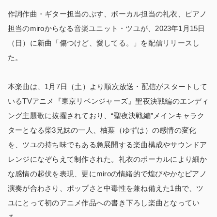
作詞作曲・ギター担当のぷす、ボーカル担当の礼衣、ピアノ
担当のmiroからなる音楽ユニット・ツユが、2023年1月15日
（日）に新曲「傷つけど、愛してる。」を配信リリースし
た。
本楽曲は、1月7日（土）より順次放送・配信がスタートして
いるTVアニメ『東京リベンジャーズ』聖夜決戦編のエンディ
ング主題歌に抜擢されており、“聖夜決戦編”メインキャラク
ターとなる柴3兄妹の一人、柚葉（ゆずは）の感情の変化
を、ツユの持ち味でもある急展開する楽曲構成やサウンドア
レンジになぞらえて制作された。礼衣のボーカルにより細か
な感情の起伏を表現、更にmiroの情緒的で煌びやかなピアノ
演奏が合わさり、ポップさと中毒性を兼ね備えた1曲で、ツ
ユにとって初のアニメ作品への書き下ろし楽曲となってい