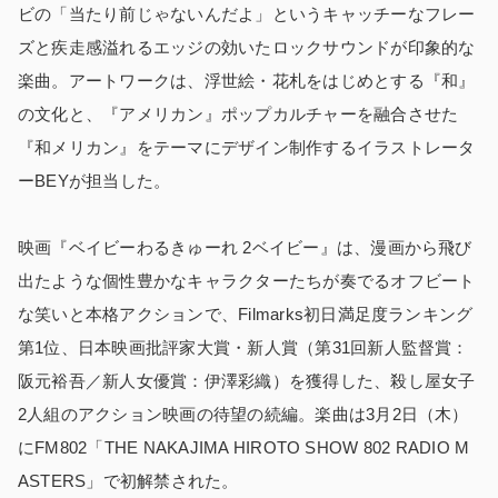
ビの「当たり前じゃないんだよ」というキャッチーなフレー
ズと疾走感溢れるエッジの効いたロックサウンドが印象的な
楽曲。アートワークは、浮世絵・花札をはじめとする『和』
の⽂化と、『アメリカン』ポップカルチャーを融合させた
『和メリカン』をテーマにデザイン制作するイラストレータ
ーBEYが担当した。
映画『ベイビーわるきゅーれ 2ベイビー』は、漫画から飛び
出たような個性豊かなキャラクターたちが奏でるオフビート
な笑いと本格アクションで、Filmarks初日満足度ランキング
第1位、日本映画批評家大賞・新人賞（第31回新人監督賞：
阪元裕吾／新人女優賞：伊澤彩織）を獲得した、殺し屋女子
2人組のアクション映画の待望の続編。楽曲は3月2日（木）
にFM802「THE NAKAJIMA HIROTO SHOW 802 RADIO M
ASTERS」で初解禁された。