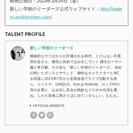
映画公開日：2023年3月24日（金）
新しい学校のリーダーズ公式ウェブサイト：
http://leade
rs.asobisystem.com/
TALENT PROFILE
新しい学校のリーダーズ
模範的なヤツばかりが評価される時代、くだらない不寛
容社会から、個性と自由ではみ出していく 踊るセーラー
服と奇行癖。その名も「新しい学校のリーダーズ」 攻め
の利いたダンスとサウンド、独特なキャラクターとMC
を武器に2015年7月から全国各地でライブ活動する傍
ら、コイケヤ、UNIQLO、GooｇlAndroid、ロッテFit’s
等の企業と、はみ出し具合が絶妙なコラボや出演を重
ね、じわり若者に刺さりはじめているらしい。むむむ。
OFFICIAL WEBSITE