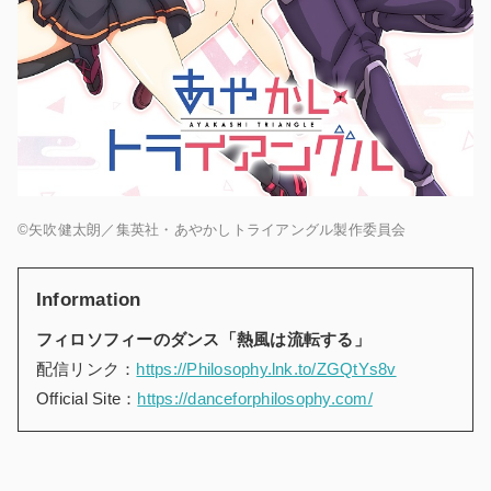
©矢吹健太朗／集英社・あやかしトライアングル製作委員会
Information
フィロソフィーのダンス「熱風は流転する」
配信リンク：
https://Philosophy.lnk.to/ZGQtYs8v
Official Site：
https://danceforphilosophy.com/