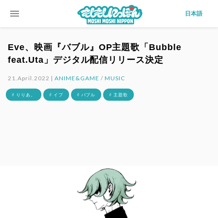
menu
日本語
Eve、映画『バブル』OP主題歌「Bubble
feat.Uta」デジタル配信リリース決定
21.April.2022 |
ANIME&GAME
/
MUSIC
# りりあ。
# イブ
# バブル
# 主題歌