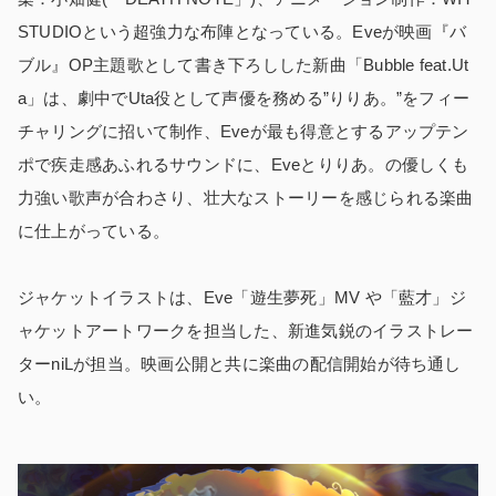
STUDIOという超強力な布陣となっている。Eveが映画『バ
ブル』OP主題歌として書き下ろしした新曲「Bubble feat.Ut
a」は、劇中でUta役として声優を務める”りりあ。”をフィー
チャリングに招いて制作、Eveが最も得意とするアップテン
ポで疾走感あふれるサウンドに、Eveとりりあ。の優しくも
力強い歌声が合わさり、壮大なストーリーを感じられる楽曲
に仕上がっている。
ジャケットイラストは、Eve「遊生夢死」MV や「藍才」ジ
ャケットアートワークを担当した、新進気鋭のイラストレー
ターniLが担当。映画公開と共に楽曲の配信開始が待ち通し
い。