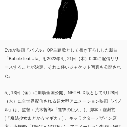
Eveが映画『バブル』OP主題歌として書き下ろしした新曲
「Bubble feat.Uta」を2022年4月21日（木）0:00に配信リリ
ースすることが決定。それに伴いジャケット写真も公開され
た。
5月13日（金）に劇場全国公開、NETFLIX版として4月28日
（木）に全世界配信される超大型アニメーション映画『バブ
ル』は、監督：荒木哲郎(「進撃の巨人」)、脚本：虚淵玄
(「魔法少女まどか☆マギカ」) 、キャラクターデザイン原
案：小畑健(「DEATH NOTE」)、アニメーション制作：WIT