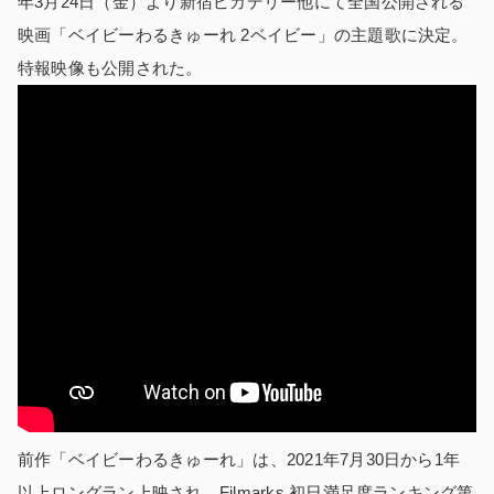
年3月24日（金）より新宿ピカデリー他にて全国公開される
映画「ベイビーわるきゅーれ 2ベイビー」の主題歌に決定。
特報映像も公開された。
前作「ベイビーわるきゅーれ」は、2021年7月30日から1年
以上ロングラン上映され、Filmarks 初日満足度ランキング第