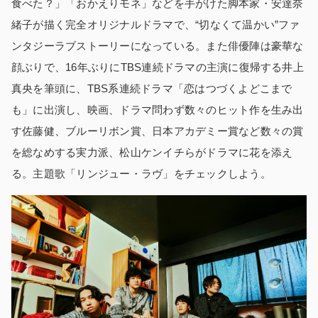
食べた？」「おかえりモネ」などを手がけた脚本家・安達奈
緒子が描く完全オリジナルドラマで、“切なくて温かい”ファ
ンタジーラブストーリーになっている。また俳優陣は豪華な
顔ぶりで、16年ぶりにTBS連続ドラマの主演に復帰する井上
真央を筆頭に、TBS系連続ドラマ「恋はつづくよどこまで
も」に出演し、映画、ドラマ問わず数々のヒット作を生み出
す佐藤健、ブルーリボン賞、日本アカデミー賞など数々の賞
を総なめする実力派、松山ケンイチらがドラマに花を添え
る。主題歌「リンジュー・ラヴ」をチェックしよう。