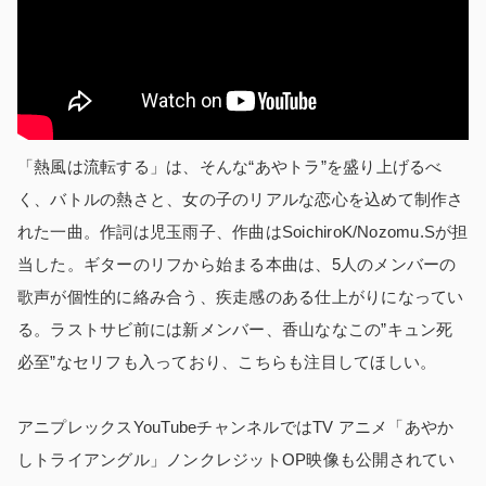
「熱風は流転する」は、そんな“あやトラ”を盛り上げるべ
く、バトルの熱さと、女の子のリアルな恋心を込めて制作さ
れた一曲。作詞は児玉雨子、作曲はSoichiroK/Nozomu.Sが担
当した。ギターのリフから始まる本曲は、5人のメンバーの
歌声が個性的に絡み合う、疾走感のある仕上がりになってい
る。ラストサビ前には新メンバー、香山ななこの”キュン死
必至”なセリフも入っており、こちらも注目してほしい。
アニプレックスYouTubeチャンネルではTV アニメ「あやか
しトライアングル」ノンクレジットOP映像も公開されてい