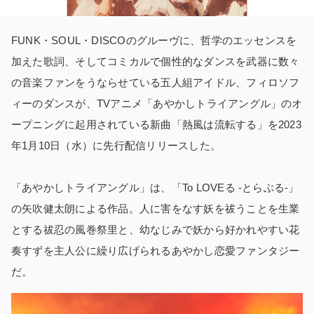
FUNK・SOUL・DISCOのグルーヴに、哲学のエッセンスを
加えた歌詞、そしてコミカルで個性的なダンスを武器に数々
の音楽ファンをうならせている五人組アイドル、フィロソフ
ィーのダンスが、TVアニメ「あやかしトライアングル」のオ
ープニングに起用されている新曲「熱風は流転する」を2023
年1月10日（水）に先行配信リリースした。
「あやかしトライアングル」は、「To LOVEる -とらぶる-」
の矢吹健太朗による作品。人に害をなす妖を祓うことを生業
とする祓忍の風巻祭里と、幼なじみで妖から好かれやすい花
奏すずを主人公に繰り広げられるあやかし恋愛ファンタジー
だ。