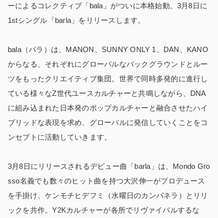
ーによるコレクティブ「bala」がついに本格始動。3月8日に
1stシングル「barla」をリリースします。
bala（バラ）は、MANON、SUNNY ONLY 1、DAN、KANO
からなる、それぞれにグローバルなバックグラウンドとルー
ツをもったクリエイティブ集団。世界で同時多発的に進行し
ている様々なZ世代ユースカルチャーと共鳴しながら、DNA
に組み込まれた日本発のポップカルチャーと融合させたハイ
ブリッドな表現を求め、グローバルに発信していくことをコ
ンセプトに活動していきます。
3月8日にリリースされるデビュー曲「barla」は、Mondo Gro
sso名義でも数々のヒット曲を持つ大沢伸一がプロデュース
を手掛け、ケンモチヒデフミ（水曜日のカンパネラ）とリリ
ックを共作。Y2Kカルチャーが各所でリヴァイバルするな