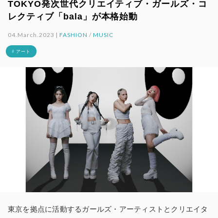
TOKYO発次世代クリエイティブ・ガールズ・コ
レクティブ「bala」が本格始動
04.March.2023 |
FASHION
/
MUSIC
# アート
東京を拠点に活動するガールズ・アーティストとクリエイタ