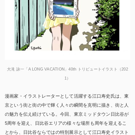
大滝 詠一「A LONG VACATION」40th トリビュートイラスト（202
1）
漫画家・イラストレーターとして活躍する江口寿史氏は、東
京という街と街の中で輝く人々の瞬間を克明に描き、街と人
の魅力を伝え続けている。今回、東京ミッドタウン日比谷が
5周年を迎え、日比谷エリアの様々な場所も周年を迎えるこ
とから、日比谷ならではの特別展示として江口寿史イラスト