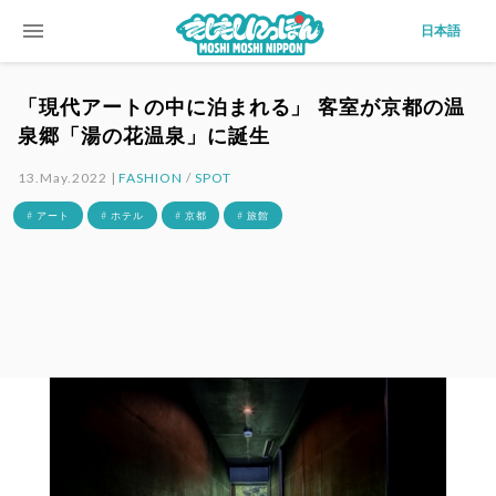
menu
日本語
「現代アートの中に泊まれる」 客室が京都の温
泉郷「湯の花温泉」に誕生
13.May.2022 |
FASHION
/
SPOT
# アート
# ホテル
# 京都
# 旅館