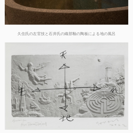
久住氏の左官技と石井氏の織部釉の陶板による地の風呂