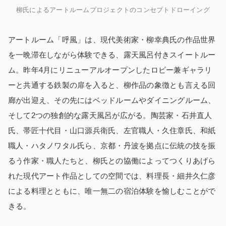
柳氏によるアートルームプロジェクトのコンセプトドローイング
アートルーム「呼風」は、現代美術家・柳幸典氏の作品世界
を一晩滞在しながら体験できる、露天風呂付きスイートルー
ム。昨年4月にリニューアルオープンしたロビー兼ギャラリ
ーと共通する鉄製の扉を入ると、柳作品の象徴とも言える回
廊が出迎え、その先にはベッドルームやダイニングルーム、
そして2つの独創的な露天風呂が広がる。陶芸家・石井直人
氏、帯匠十代目・山口源兵衛氏、左官職人・久住章氏、和紙
職人・ハタノワタル氏ら、京都・丹波を拠点に伝統の技を振
るう作家・職人たちと、柳氏との協働によってつくりあげら
れた現代アート作品としての空間では、料理長・細井久仁彦
による料理とともに、唯一無二の宿泊体験を愉しむことがで
きる。