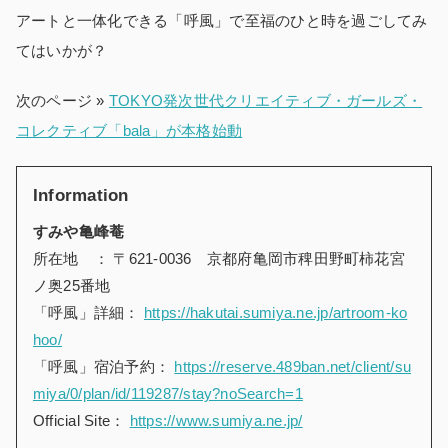
アートと一体化できる「呼風」で至福のひと時を過ごしてみ
てはいかが？
次のページ »
TOKYO発次世代クリエイティブ・ガールズ・
コレクティブ「bala」が本格始動
Information
すみや亀峰菴
所在地 ： 〒621-0036 京都府亀岡市稗田野町柿花宮
ノ奥25番地
「呼風」詳細：
https://hakutai.sumiya.ne.jp/artroom-ko
hoo/
「呼風」宿泊予約：
https://reserve.489ban.net/client/su
miya/0/plan/id/119287/stay?noSearch=1
Official Site：
https://www.sumiya.ne.jp/