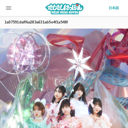
menu
日本語
1a07591daff6a283a631ab5e4f1a548f