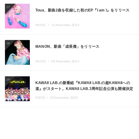
07
Toua、新曲2曲を収録した初のEP『I am I』をリリース
MUSIC ・
13.November.2024
08
MANON、新曲「成長痛」をリリース
MUSIC ・
05.November.2024
09
KAWAII LAB.の新番組『KAWAII LAB.の超KAWAIIへの
道』がスタート。KAWAII LAB.3周年記念公演も開催決定
FOOD ・
05.November.2024