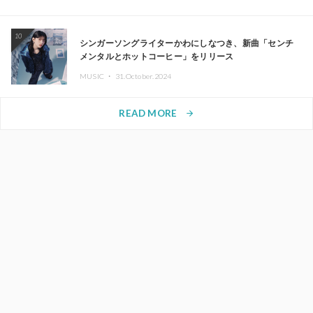
10
シンガーソングライターかわにしなつき、新曲「センチ
メンタルとホットコーヒー」をリリース
MUSIC ・
31.October.2024
READ MORE
arrow_forward