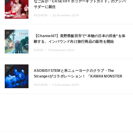
なごみが「CASETiFY ホリデーギフトガイド」のアンバ
サダーに就任
FASHION ・
26.November.2024
05
【Channel47】長野県飯田市で“本物の日本の田舎“を体
験する、インバウンド向け旅行商品の販売を開始
FOOD ・
19.November.2024
06
ASOBISYSTEMと米ニューヨークのクラブ・The
Strangerがコラボレーション！ 「KAWAII MONSTER
CAFE」と「SUSHIDELIC」のアイコンガールたちがニュ
FASHION ・
15.November.2024
ーヨークで夢のステージを披露