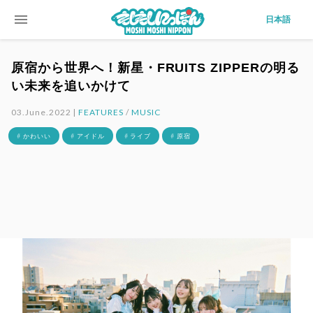
menu
日本語
原宿から世界へ！新星・FRUITS ZIPPERの明る
い未来を追いかけて
03.June.2022 |
FEATURES
/
MUSIC
# かわいい
# アイドル
# ライブ
# 原宿