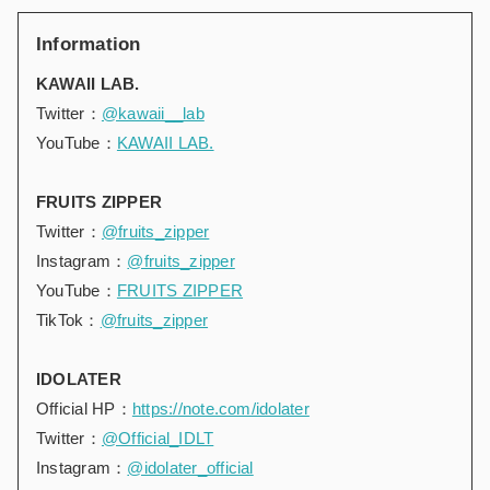
Information
KAWAII LAB.
Twitter：
@kawaii__lab
YouTube：
KAWAII LAB.
FRUITS ZIPPER
Twitter：
@fruits_zipper
Instagram：
@fruits_zipper
YouTube：
FRUITS ZIPPER
TikTok：
@fruits_zipper
IDOLATER
Official HP：
https://note.com/idolater
Twitter：
@Official_IDLT
Instagram：
@idolater_official