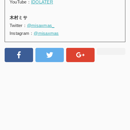
YouTube：
IDOLATER
木村ミサ
Twitter：
@misaxmas_
Instagram：
@misaxmas