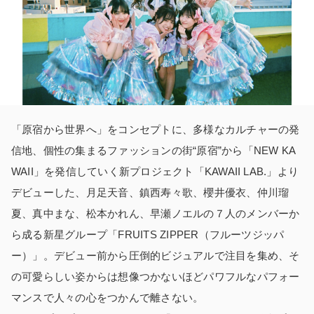
「原宿から世界へ」をコンセプトに、多様なカルチャーの発
信地、個性の集まるファッションの街“原宿”から「NEW KA
WAII」を発信していく新プロジェクト「KAWAII LAB.」より
デビューした、月足天音、鎮西寿々歌、櫻井優衣、仲川瑠
夏、真中まな、松本かれん、早瀬ノエルの７人のメンバーか
ら成る新星グループ「FRUITS ZIPPER（フルーツジッパ
ー）」。デビュー前から圧倒的ビジュアルで注目を集め、そ
の可愛らしい姿からは想像つかないほどパワフルなパフォー
マンスで人々の心をつかんで離さない。