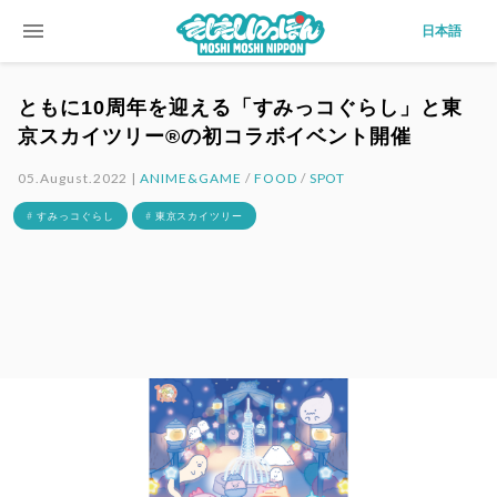
menu
日本語
ともに10周年を迎える「すみっコぐらし」と東
京スカイツリー®の初コラボイベント開催
05.August.2022 |
ANIME&GAME
/
FOOD
/
SPOT
# すみっコぐらし
# 東京スカイツリー