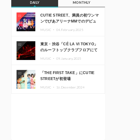
DAILY
MONTHLY
CUTIE STREET、満員の初ワンマ
01
ンでぴあアリーナMMでのデビュ
ー1周年ライブ開催を発表
MUSIC ・
04.February.2025
東京・渋谷「CÉ LA VI TOKYO」
02
のルーフトップクラブフロアにて
音楽イベント「Sky‘s The Limit」
MUSIC ・
09.January.2025
開催決定!! GREEN ASSASSIN
DOLLAR、JOMMY、
「THE FIRST TAKE」にCUTIE
03
Kza（FORCE OF NATURE）ら日
STREETが初登場
本を代表するDJ・クリエイターが
出演
MUSIC ・
16.December.2024