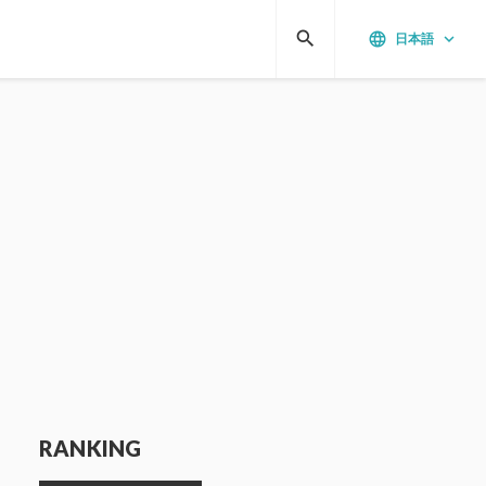
search
language
keyboard_arrow_down
日本語
RANKING