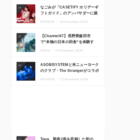
なごみが「CASETiFY ホリデーギ
04
フトガイド」のアンバサダーに就
任
FASHION ・
26.November.2024
【Channel47】長野県飯田市
05
で“本物の日本の田舎“を体験す
る、インバウンド向け旅行商品の
FOOD ・
19.November.2024
販売を開始
ASOBISYSTEMと米ニューヨーク
06
のクラブ・The Strangerがコラボ
レーション！ 「KAWAII
FASHION ・
15.November.2024
MONSTER CAFE」と
「SUSHIDELIC」のアイコンガー
ルたちがニューヨークで夢のステ
ージを披露
Toua、新曲2曲を収録した初の
07