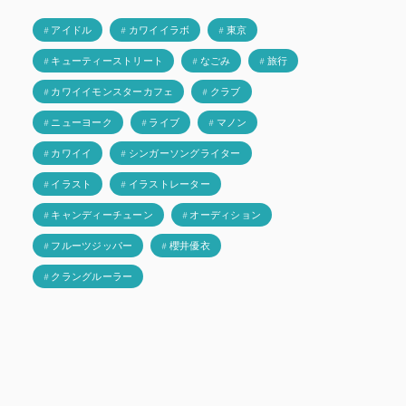
# アイドル
# カワイイラボ
# 東京
# キューティーストリート
# なごみ
# 旅行
# カワイイモンスターカフェ
# クラブ
# ニューヨーク
# ライブ
# マノン
# カワイイ
# シンガーソングライター
# イラスト
# イラストレーター
# キャンディーチューン
# オーディション
# フルーツジッパー
# 櫻井優衣
# クラングルーラー