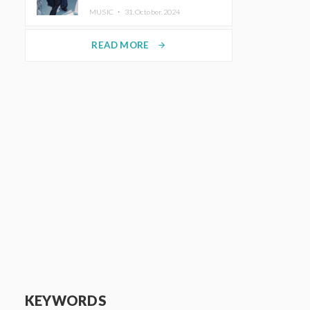
ホットコーヒー」をリリース
MUSIC ・
31.October.2024
READ MORE
arrow_forward
KEYWORDS