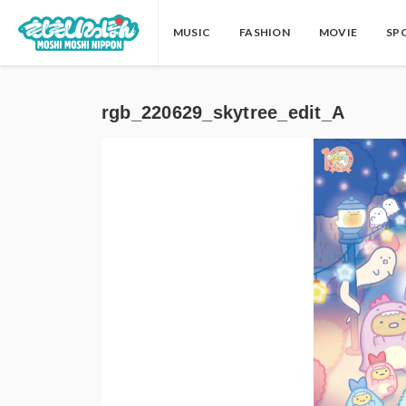
MUSIC
FASHION
MOVIE
SP
rgb_220629_skytree_edit_A