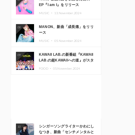
EP『I am I』をリリース
MUSIC ・
13.November.2024
MANON、新曲「成長痛」をリリ
08
ース
MUSIC ・
05.November.2024
KAWAII LAB.の新番組『KAWAII
09
LAB.の超KAWAIIへの道』がスタ
ート。KAWAII LAB.3周年記念公
FOOD ・
05.November.2024
演も開催決定
シンガーソングライターかわにし
10
なつき、新曲「センチメンタルと