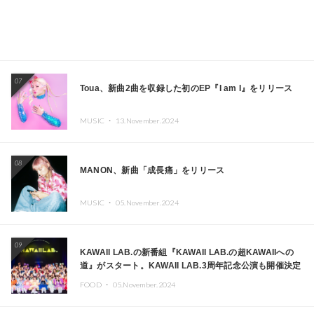
07
Toua、新曲2曲を収録した初のEP『I am I』をリリース
MUSIC ・
13.November.2024
08
MANON、新曲「成長痛」をリリース
MUSIC ・
05.November.2024
09
KAWAII LAB.の新番組『KAWAII LAB.の超KAWAIIへの
道』がスタート。KAWAII LAB.3周年記念公演も開催決定
FOOD ・
05.November.2024