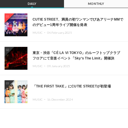
DAILY
MONTHLY
01
CUTIE STREET、満員の初ワンマンでぴあアリーナMMで
のデビュー1周年ライブ開催を発表
MUSIC ・
04.February.2025
02
東京・渋谷「CÉ LA VI TOKYO」のルーフトップクラブ
フロアにて音楽イベント「Sky‘s The Limit」開催決
定!! GREEN ASSASSIN DOLLAR、JOMMY、
MUSIC ・
09.January.2025
Kza（FORCE OF NATURE）ら日本を代表するDJ・クリ
エイターが出演
03
「THE FIRST TAKE」にCUTIE STREETが初登場
MUSIC ・
16.December.2024