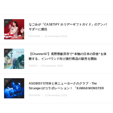
04
なごみが「CASETiFY ホリデーギフトガイド」のアンバ
サダーに就任
FASHION ・
26.November.2024
05
【Channel47】長野県飯田市で“本物の日本の田舎“を体
験する、インバウンド向け旅行商品の販売を開始
FOOD ・
19.November.2024
06
ASOBISYSTEMと米ニューヨークのクラブ・The
Strangerがコラボレーション！ 「KAWAII MONSTER
CAFE」と「SUSHIDELIC」のアイコンガールたちがニュ
FASHION ・
15.November.2024
ーヨークで夢のステージを披露