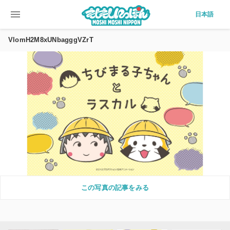
menu
日本語
VlomH2M8xUNbagggVZrT
この写真の記事をみる