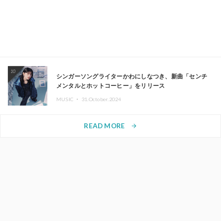
10
シンガーソングライターかわにしなつき、新曲「センチ
メンタルとホットコーヒー」をリリース
MUSIC ・
31.October.2024
READ MORE
arrow_forward