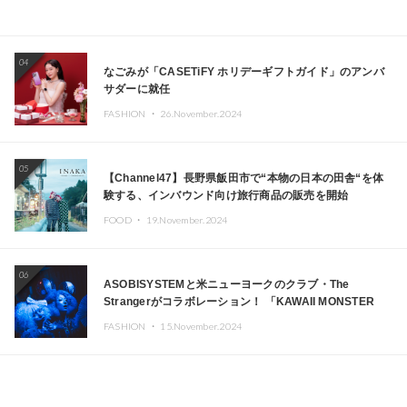
04
なごみが「CASETiFY ホリデーギフトガイド」のアンバ
サダーに就任
FASHION ・
26.November.2024
05
【Channel47】長野県飯田市で“本物の日本の田舎“を体
験する、インバウンド向け旅行商品の販売を開始
FOOD ・
19.November.2024
06
ASOBISYSTEMと米ニューヨークのクラブ・The
Strangerがコラボレーション！ 「KAWAII MONSTER
CAFE」と「SUSHIDELIC」のアイコンガールたちがニュ
FASHION ・
15.November.2024
ーヨークで夢のステージを披露