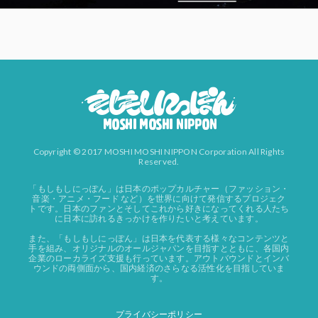
Copyright © 2017 MOSHI MOSHI NIPPON Corporation All Rights
Reserved.
「もしもしにっぽん」は日本のポップカルチャー（ファッション・
音楽・アニメ・フード など）を世界に向けて発信するプロジェク
トです。日本のファンとそしてこれから好きになってくれる人たち
に日本に訪れるきっかけを作りたいと考えています。
また、「もしもしにっぽん」は日本を代表する様々なコンテンツと
手を組み、オリジナルのオールジャパンを目指すとともに、各国内
企業のローカライズ支援も行っています。アウトバウンドとインバ
ウンドの両側面から、国内経済のさらなる活性化を目指していま
す。
プライバシーポリシー