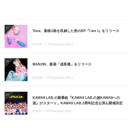
07
Toua、新曲2曲を収録した初のEP『I am I』をリリース
MUSIC ・
13.November.2024
08
MANON、新曲「成長痛」をリリース
MUSIC ・
05.November.2024
09
KAWAII LAB.の新番組『KAWAII LAB.の超KAWAIIへの
道』がスタート。KAWAII LAB.3周年記念公演も開催決定
FOOD ・
05.November.2024