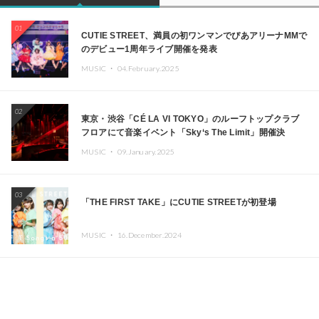
01
CUTIE STREET、満員の初ワンマンでぴあアリーナMMで
のデビュー1周年ライブ開催を発表
MUSIC ・
04.February.2025
02
東京・渋谷「CÉ LA VI TOKYO」のルーフトップクラブ
フロアにて音楽イベント「Sky‘s The Limit」開催決
定!! GREEN ASSASSIN DOLLAR、JOMMY、
MUSIC ・
09.January.2025
Kza（FORCE OF NATURE）ら日本を代表するDJ・クリ
エイターが出演
03
「THE FIRST TAKE」にCUTIE STREETが初登場
MUSIC ・
16.December.2024