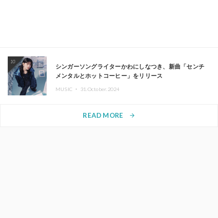
10
シンガーソングライターかわにしなつき、新曲「センチ
メンタルとホットコーヒー」をリリース
MUSIC ・
31.October.2024
READ MORE
arrow_forward