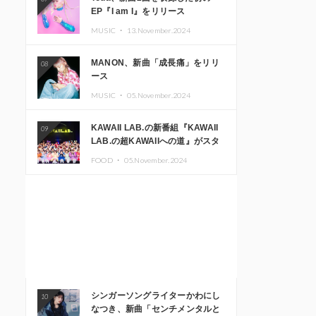
EP『I am I』をリリース
MUSIC ・
13.November.2024
MANON、新曲「成長痛」をリリ
08
ース
MUSIC ・
05.November.2024
KAWAII LAB.の新番組『KAWAII
09
LAB.の超KAWAIIへの道』がスタ
ート。KAWAII LAB.3周年記念公
FOOD ・
05.November.2024
演も開催決定
シンガーソングライターかわにし
10
なつき、新曲「センチメンタルと