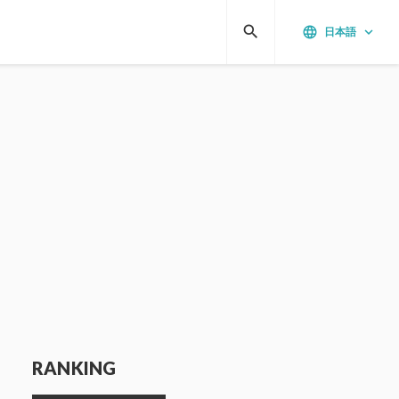
search
language
keyboard_arrow_down
日本語
RANKING