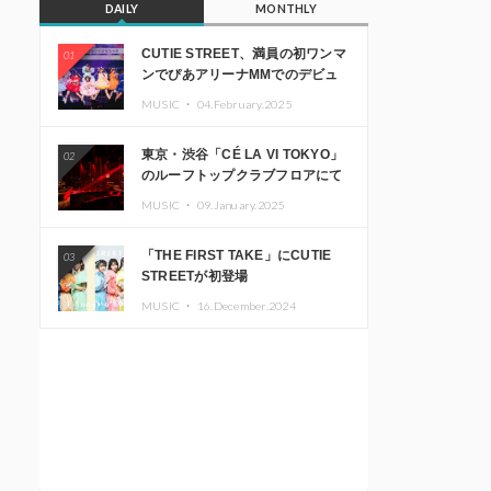
DAILY
MONTHLY
CUTIE STREET、満員の初ワンマ
01
ンでぴあアリーナMMでのデビュ
ー1周年ライブ開催を発表
MUSIC ・
04.February.2025
東京・渋谷「CÉ LA VI TOKYO」
02
のルーフトップクラブフロアにて
音楽イベント「Sky‘s The Limit」
MUSIC ・
09.January.2025
開催決定!! GREEN ASSASSIN
DOLLAR、JOMMY、
「THE FIRST TAKE」にCUTIE
03
Kza（FORCE OF NATURE）ら日
STREETが初登場
本を代表するDJ・クリエイターが
出演
MUSIC ・
16.December.2024