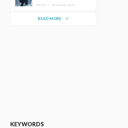
ホットコーヒー」をリリース
MUSIC ・
31.October.2024
READ MORE
arrow_forward
KEYWORDS