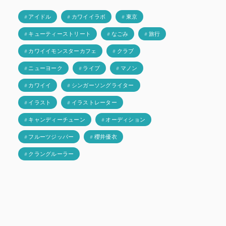
# アイドル
# カワイイラボ
# 東京
# キューティーストリート
# なごみ
# 旅行
# カワイイモンスターカフェ
# クラブ
# ニューヨーク
# ライブ
# マノン
# カワイイ
# シンガーソングライター
# イラスト
# イラストレーター
# キャンディーチューン
# オーディション
# フルーツジッパー
# 櫻井優衣
# クラングルーラー