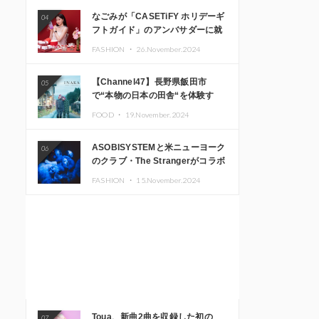
なごみが「CASETiFY ホリデーギ
04
フトガイド」のアンバサダーに就
任
FASHION ・
26.November.2024
【Channel47】長野県飯田市
05
で“本物の日本の田舎“を体験す
る、インバウンド向け旅行商品の
FOOD ・
19.November.2024
販売を開始
ASOBISYSTEMと米ニューヨーク
06
のクラブ・The Strangerがコラボ
レーション！ 「KAWAII
FASHION ・
15.November.2024
MONSTER CAFE」と
「SUSHIDELIC」のアイコンガー
ルたちがニューヨークで夢のステ
ージを披露
Toua、新曲2曲を収録した初の
07