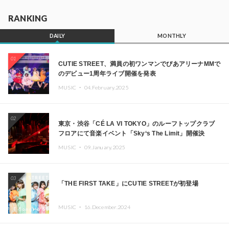
RANKING
DAILY
MONTHLY
01
CUTIE STREET、満員の初ワンマンでぴあアリーナMMで
のデビュー1周年ライブ開催を発表
MUSIC ・
04.February.2025
02
東京・渋谷「CÉ LA VI TOKYO」のルーフトップクラブ
フロアにて音楽イベント「Sky‘s The Limit」開催決
定!! GREEN ASSASSIN DOLLAR、JOMMY、
MUSIC ・
09.January.2025
Kza（FORCE OF NATURE）ら日本を代表するDJ・クリ
エイターが出演
03
「THE FIRST TAKE」にCUTIE STREETが初登場
MUSIC ・
16.December.2024