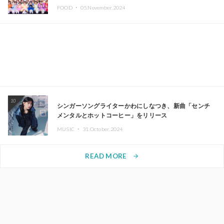
FOOD ・
05.November.2024
10
シンガーソングライターかわにしなつき、新曲「センチ
メンタルとホットコーヒー」をリリース
MUSIC ・
31.October.2024
READ MORE
arrow_forward