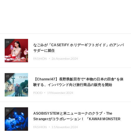
04
なごみが「CASETiFY ホリデーギフトガイド」のアンバ
サダーに就任
FASHION ・
26.November.2024
05
【Channel47】長野県飯田市で“本物の日本の田舎“を体
験する、インバウンド向け旅行商品の販売を開始
FOOD ・
19.November.2024
06
ASOBISYSTEMと米ニューヨークのクラブ・The
Strangerがコラボレーション！ 「KAWAII MONSTER
CAFE」と「SUSHIDELIC」のアイコンガールたちがニュ
FASHION ・
15.November.2024
ーヨークで夢のステージを披露