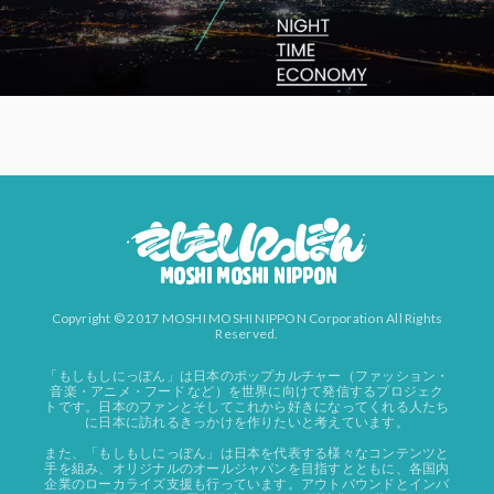
Copyright © 2017 MOSHI MOSHI NIPPON Corporation All Rights
Reserved.
「もしもしにっぽん」は日本のポップカルチャー（ファッション・
音楽・アニメ・フード など）を世界に向けて発信するプロジェク
トです。日本のファンとそしてこれから好きになってくれる人たち
に日本に訪れるきっかけを作りたいと考えています。
また、「もしもしにっぽん」は日本を代表する様々なコンテンツと
手を組み、オリジナルのオールジャパンを目指すとともに、各国内
企業のローカライズ支援も行っています。アウトバウンドとインバ