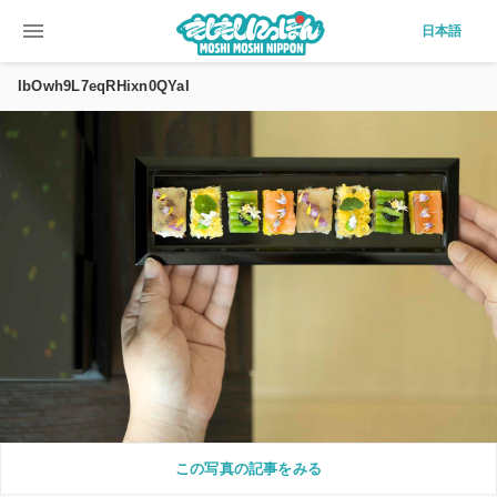
menu
日本語
IbOwh9L7eqRHixn0QYaI
この写真の記事をみる