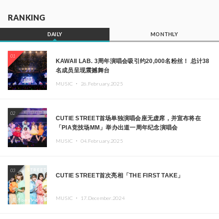
RANKING
DAILY
MONTHLY
01
KAWAII LAB. 3周年演唱会吸引约20,000名粉丝！ 总计38
名成员呈现震撼舞台
MUSIC ・
26.February.2025
02
CUTIE STREET首场单独演唱会座无虚席，并宣布将在
「PIA竞技场MM」举办出道一周年纪念演唱会
MUSIC ・
04.February.2025
03
CUTIE STREET首次亮相「THE FIRST TAKE」
MUSIC ・
17.December.2024