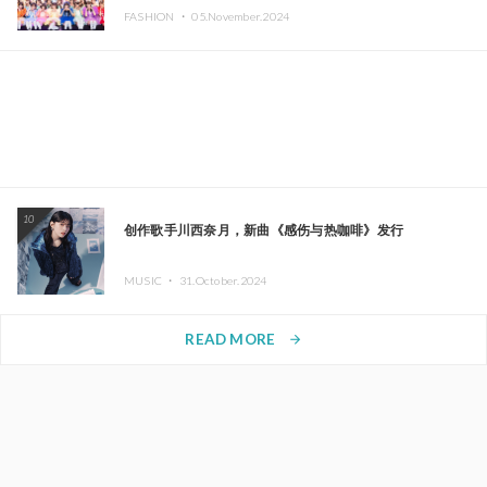
FASHION ・
05.November.2024
10
创作歌手川西奈月，新曲《感伤与热咖啡》发行
MUSIC ・
31.October.2024
READ MORE
arrow_forward