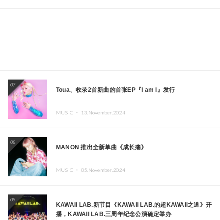
07
Toua、收录2首新曲的首张EP『I am I』发行
MUSIC ・
13.November.2024
08
MANON 推出全新单曲《成长痛》
MUSIC ・
05.November.2024
09
KAWAII LAB.新节目《KAWAII LAB.的超KAWAII之道》开
播，KAWAII LAB.三周年纪念公演确定举办