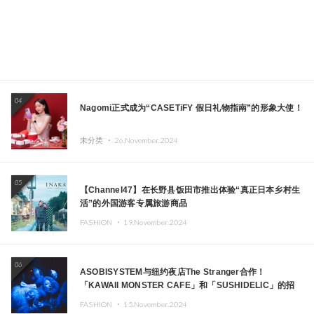
04
Nagomi正式成为“CASETiFY 假日礼物指南”的形象大使！
未分类 ・
26.November.2024
05
【Channel47】在长野县饭田市推出体验“真正日本乡村生
活”的外国游客专属旅游商品
FASHION ・
19.November.2024
06
ASOBISYSTEM与纽约夜店The Stranger合作！
「KAWAII MONSTER CAFE」和「SUSHIDELIC」的招
牌女孩们在纽约献上梦幻舞台
FASHION ・
15.November.2024