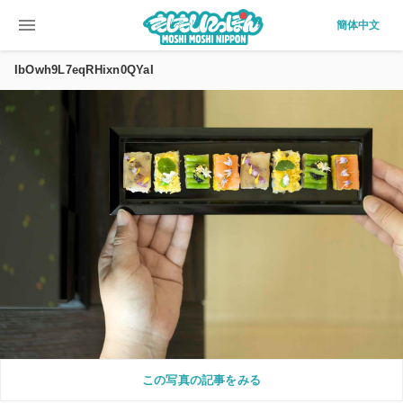
menu
簡体中文
IbOwh9L7eqRHixn0QYaI
この写真の記事をみる