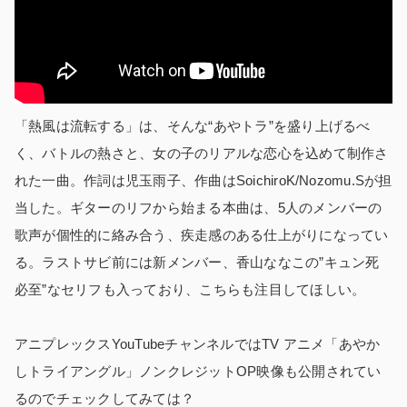
「熱風は流転する」は、そんな“あやトラ”を盛り上げるべ
く、バトルの熱さと、女の子のリアルな恋心を込めて制作さ
れた一曲。作詞は児玉雨子、作曲はSoichiroK/Nozomu.Sが担
当した。ギターのリフから始まる本曲は、5人のメンバーの
歌声が個性的に絡み合う、疾走感のある仕上がりになってい
る。ラストサビ前には新メンバー、香山ななこの”キュン死
必至”なセリフも入っており、こちらも注目してほしい。
アニプレックスYouTubeチャンネルではTV アニメ「あやか
しトライアングル」ノンクレジットOP映像も公開されてい
るのでチェックしてみては？