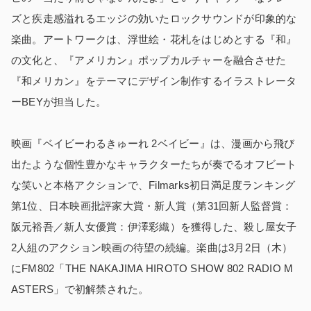
ズと疾走感溢れるエッジの効いたロックサウンドが印象的な
楽曲。アートワークは、浮世絵・花札をはじめとする『和』
の⽂化と、『アメリカン』ポップカルチャーを融合させた
『和メリカン』をテーマにデザイン制作するイラストレータ
ーBEYが担当した。
映画『ベイビーわるきゅーれ 2ベイビー』は、漫画から飛び
出たような個性豊かなキャラクターたちが奏でるオフビート
な笑いと本格アクションで、Filmarks初日満足度ランキング
第1位、日本映画批評家大賞・新人賞（第31回新人監督賞：
阪元裕吾／新人女優賞：伊澤彩織）を獲得した、殺し屋女子
2人組のアクション映画の待望の続編。楽曲は3月2日（木）
にFM802「THE NAKAJIMA HIROTO SHOW 802 RADIO M
ASTERS」で初解禁された。