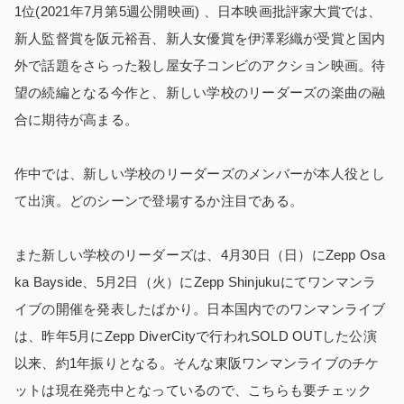
1位(2021年7月第5週公開映画) 、日本映画批評家大賞では、
新人監督賞を阪元裕吾、新人女優賞を伊澤彩織が受賞と国内
外で話題をさらった殺し屋女子コンビのアクション映画。待
望の続編となる今作と、新しい学校のリーダーズの楽曲の融
合に期待が高まる。
作中では、新しい学校のリーダーズのメンバーが本人役とし
て出演。どのシーンで登場するか注目である。
また新しい学校のリーダーズは、4月30日（日）にZepp Osa
ka Bayside、5月2日（火）にZepp Shinjukuにてワンマンラ
イブの開催を発表したばかり。日本国内でのワンマンライブ
は、昨年5月にZepp DiverCityで行われSOLD OUTした公演
以来、約1年振りとなる。そんな東阪ワンマンライブのチケ
ットは現在発売中となっているので、こちらも要チェック