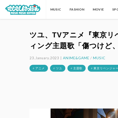
MUSIC
FASHION
MOVIE
SP
ツユ、TVアニメ『東京リ
ィング主題歌「傷つけど
23.January.2023 |
ANIME&GAME
/
MUSIC
# アニメ
# ツユ
# 主題歌
# 東京リベンジャ