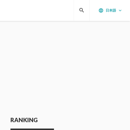
search
language
keyboard_arrow_down
日本語
RANKING