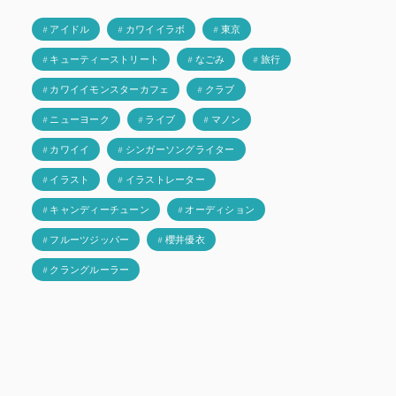
# アイドル
# カワイイラボ
# 東京
# キューティーストリート
# なごみ
# 旅行
# カワイイモンスターカフェ
# クラブ
# ニューヨーク
# ライブ
# マノン
# カワイイ
# シンガーソングライター
# イラスト
# イラストレーター
# キャンディーチューン
# オーディション
# フルーツジッパー
# 櫻井優衣
# クラングルーラー