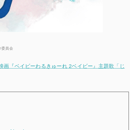
作委員会
映画『ベイビーわるきゅーれ 2ベイビー』主題歌「じ