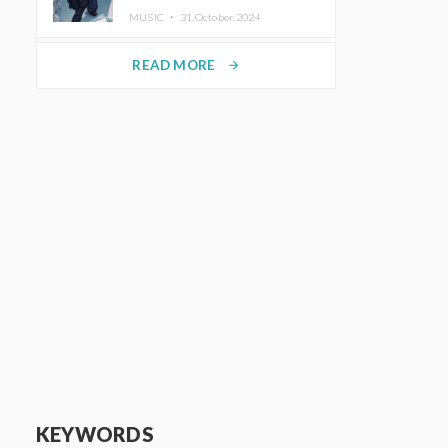
ホットコーヒー」をリリース
MUSIC ・
31.October.2024
READ MORE
arrow_forward
KEYWORDS