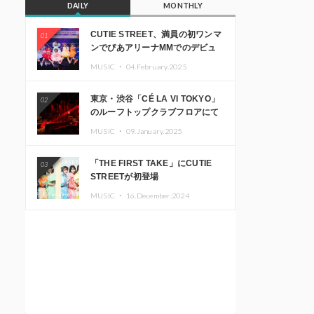
DAILY
MONTHLY
CUTIE STREET、満員の初ワンマ
01
ンでぴあアリーナMMでのデビュ
ー1周年ライブ開催を発表
MUSIC ・
04.February.2025
東京・渋谷「CÉ LA VI TOKYO」
02
のルーフトップクラブフロアにて
音楽イベント「Sky‘s The Limit」
MUSIC ・
09.January.2025
開催決定!! GREEN ASSASSIN
DOLLAR、JOMMY、
「THE FIRST TAKE」にCUTIE
03
Kza（FORCE OF NATURE）ら日
STREETが初登場
本を代表するDJ・クリエイターが
出演
MUSIC ・
16.December.2024