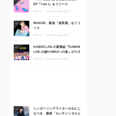
EP『I am I』をリリース
MUSIC ・
13.November.2024
MANON、新曲「成長痛」をリリ
08
ース
MUSIC ・
05.November.2024
KAWAII LAB.の新番組『KAWAII
09
LAB.の超KAWAIIへの道』がスタ
ート。KAWAII LAB.3周年記念公
FOOD ・
05.November.2024
演も開催決定
シンガーソングライターかわにし
10
なつき、新曲「センチメンタルと