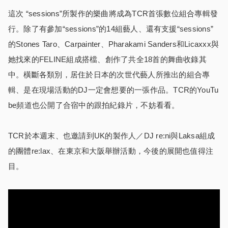
這次 “sessions”所製作的樂曲將成為TCR首張數位組合專輯發
行。除了有參加“sessions”的14組藝人、還有支援“sessions”
的Stones Taro、Carpainter、Pharakami Sanders和Licaxxx與
她找來的FELINE組成搭檔、創作了共全18首的舞曲收錄其
中。橫斷各類別，居住於日本的次世代藝人所推出的組合專
輯、是在現場活動的DJ一定會想要的一張作品。TCR的YouTu
be頻道也公開了合宿中的跟拍紀錄片，不妨看看。
TCR於本週末、也邀請到UK的製作人／DJ re:ni與Laksa組成
的團體re:lax、在東京和大阪舉辦活動，今後的展開也值得注
目。