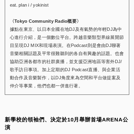
eat. plan i / yokinist
〈Tokyo Community Radio概要〉
據點在東京、以日本全國在地DJ及有氣勢的年輕DJ為中
心進行介紹，是一個數位平台。跨越音樂類型界線展開節
目呈現DJ MIX和現場表演。在Podcast則是會由DJ聊著
音樂相關話題及平常很難聽到的各自有興趣的話題。也會
協助亞洲各都市的社群廣播，並支援亞洲地區等害外DJ/
歌手訪日事項。加上定期的DJ Podcast直播、與企業活
動合作及音樂製作，以DJ角度來為空間和平台做提案及
仲介等事業，他們也都一併進行著。
新學校的領袖們、決定於10月舉辦首場ARENA公
演