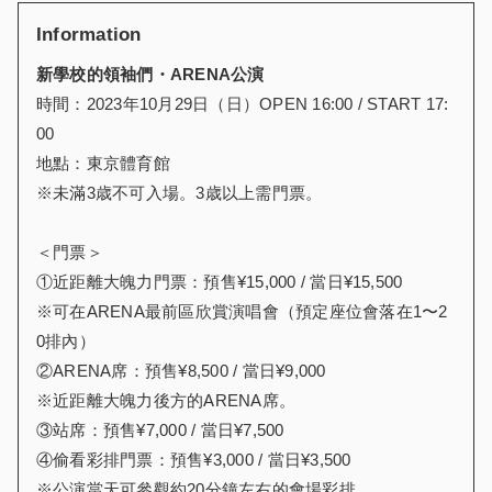
Information
新學校的領袖們・ARENA公演
時間：2023年10月29日（日）OPEN 16:00 / START 17:
00
地點：東京體育館
※未滿3歳不可入場。3歳以上需門票。
＜門票＞
①近距離大魄力門票：預售¥15,000 / 當日¥15,500
※可在ARENA最前區欣賞演唱會（預定座位會落在1〜2
0排內）
②ARENA席：預售¥8,500 / 當日¥9,000
※近距離大魄力後方的ARENA席。
③站席：預售¥7,000 / 當日¥7,500
④偷看彩排門票：預售¥3,000 / 當日¥3,500
※公演當天可參觀約20分鐘左右的會場彩排。