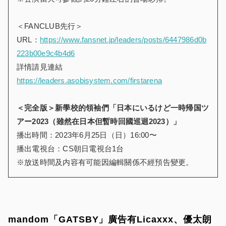
＜FANCLUB先行＞
URL：
https://www.fansnet.jp/leaders/posts/6447986d0b
223b00e9c4b4d6
詳情請見連結
https://leaders.asobisystem.com/firstarena
＜完全版＞新學校的領袖們「日本にいるけど一時帰国ツ
アー2023（雖然在日本但暫時回國巡迴2023）」
播出時間：2023年6月25日（日）16:00〜
播出電視台：CS朝日電視台1台
※放送時間及内容有可能因編輯關係不經預告變更。
mandom「GATSBY」廣告有Licaxxx、優太朗