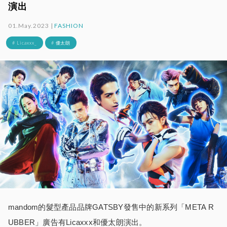
演出
01.May.2023 |
FASHION
# Licaxxx_
# 優太朗
mandom的髮型產品品牌GATSBY發售中的新系列「META R
UBBER」廣告有Licaxxx和優太朗演出。