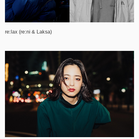
re:lax (re:ni & Laksa)