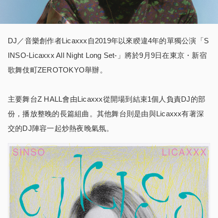
DJ／音樂創作者Licaxxx自2019年以來睽違4年的單獨公演「S
INSO-Licaxxx All Night Long Set-」將於9月9日在東京・新宿
歌舞伎町ZEROTOKYO舉辦。
主要舞台Z HALL會由Licaxxx從開場到結束1個人負責DJ的部
份，播放整晚的長篇組曲。其他舞台則是由與Licaxxx有著深
交的DJ陣容一起炒熱夜晚氣氛。