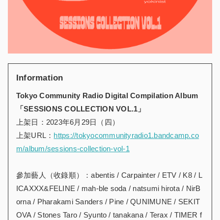
Information
Tokyo Community Radio Digital Compilation Album
「SESSIONS COLLECTION VOL.1」
上架日：2023年6月29日（四）
上架URL：
https://tokyocommunityradio1.bandcamp.co
m/album/sessions-collection-vol-1
參加藝人（收錄順）：abentis / Carpainter / ETV / K8 / L
ICAXXX&FELINE / mah-ble soda / natsumi hirota / NirB
orna / Pharakami Sanders / Pine / QUNIMUNE / SEKIT
OVA / Stones Taro / Syunto / tanakana / Terax / TIMER f