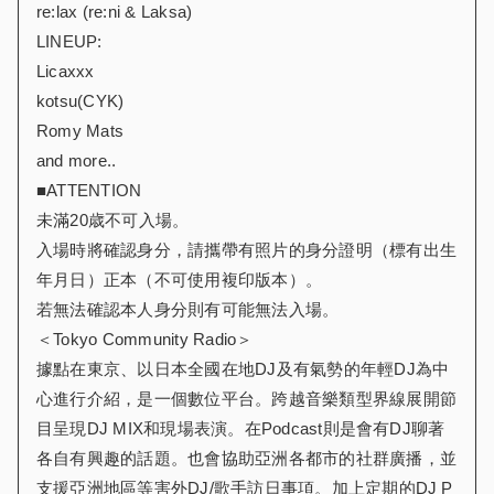
re:lax (re:ni & Laksa)
LINEUP:
Licaxxx
kotsu(CYK)
Romy Mats
and more..
■ATTENTION
未滿20歳不可入場。
入場時將確認身分，請攜帶有照片的身分證明（標有出生
年月日）正本（不可使用複印版本）。
若無法確認本人身分則有可能無法入場。
＜Tokyo Community Radio＞
據點在東京、以日本全國在地DJ及有氣勢的年輕DJ為中
心進行介紹，是一個數位平台。跨越音樂類型界線展開節
目呈現DJ MIX和現場表演。在Podcast則是會有DJ聊著
各自有興趣的話題。也會協助亞洲各都市的社群廣播，並
支援亞洲地區等害外DJ/歌手訪日事項。加上定期的DJ P