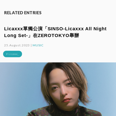
RELATED ENTRIES
Licaxxx單獨公演「SINSO-Licaxxx All Night
Long Set-」在ZEROTOKYO舉辦
25.August.2023 |
MUSIC
# Licaxxx_