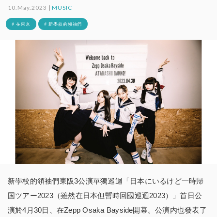
10.May.2023 |
MUSIC
# 在東京
# 新學校的領袖們
新學校的領袖們東阪3公演單獨巡迴「日本にいるけど一時帰
国ツアー2023（雖然在日本但暫時回國巡迴2023）」首日公
演於4月30日、在Zepp Osaka Bayside開幕。公演内也發表了