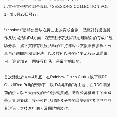
出首張首張數位組合專輯「SESSIONS COLLECTION VOL.
1」於6月29日發行。
“sessions”是將焦點放在舞曲上的育成企劃。已經對於樂曲製
作及現場活動DJ方面，秘密進行著技術及心理層面的育成和經
驗分享。旗下實際有現役活動的主持陣容和支援嘉賓參與・分
享自己的問題和克服法、以及技術以外的必要流程及溝通事
例、讓參加者一同提昇自我，是最大的目的。
首次活動於今年4月底、在Rainbow Disco Club（以下稱RD
C）和Red Bull的贊助下、以“DJ與舞曲”為主題，在RDC舉辦
前的伊豆以三天兩夜的合宿形式實施。透過公募被選中的全國
藝人集結於此、接受來自活躍於各分野的音樂創作者意見並與
其討論，之後進行個人及團體的製作。