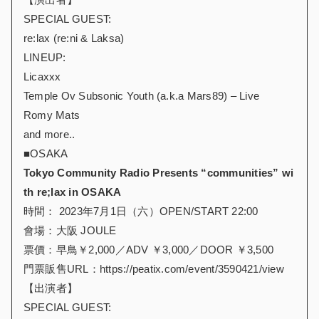
SPECIAL GUEST:
re:lax (re:ni & Laksa)
LINEUP:
Licaxxx
Temple Ov Subsonic Youth (a.k.a Mars89) – Live
Romy Mats
and more..
■OSAKA
Tokyo Community Radio Presents “communities” wi
th re;lax in OSAKA
時間： 2023年7月1日（六）OPEN/START 22:00
會場：大阪 JOULE
票價：早鳥￥2,000／ADV ￥3,000／DOOR ￥3,500
門票販售URL：https://peatix.com/event/3590421/view
【出演者】
SPECIAL GUEST: