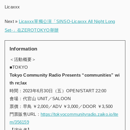
Licaxxx
Next »
Licaxxx單獨公演「SINSO-Licaxxx All Night Long
Set-」在ZEROTOKYO舉辦
Information
＜活動概要＞
■TOKYO
Tokyo Community Radio Presents “communities” wi
th re;lax
時間：2023年6月30日（五）OPEN/START 22:00
會場：代官山 UNIT／SALOON
票價：早鳥 ￥2,000／ADV ￥3,000／DOOR ￥3,500
門票販售URL：
https://tokyocommunityradio.zaiko.io/ite
m/356159
【演出者】