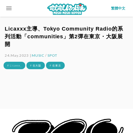
menu
繁體中文
Licaxxx主導、Tokyo Community Radio的系
列活動「communities」第2彈在東京・大阪展
開
24.May.2023 |
MUSIC
/
SPOT
# Licaxxx_
# 在大阪
# 在東京