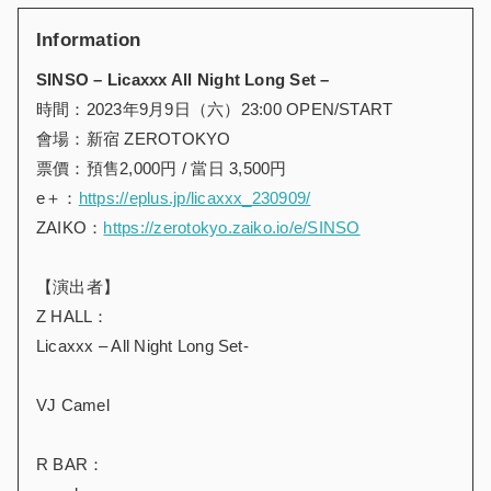
Information
SINSO – Licaxxx All Night Long Set –
時間：2023年9月9日（六）23:00 OPEN/START
會場：新宿 ZEROTOKYO
票價：預售2,000円 / 當日 3,500円
e＋：
https://eplus.jp/licaxxx_230909/
ZAIKO：
https://zerotokyo.zaiko.io/e/SINSO
【演出者】
Z HALL：
Licaxxx – All Night Long Set-
VJ Camel
R BAR：