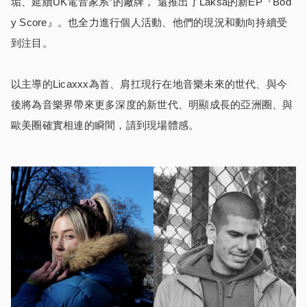
垢、延續UK電音家系”的廠牌， 還推出了Laksa的新EP『Bod
y Score』。也全力進行個人活動、他們的現況和動向持續受
到注目。
以主導的Licaxxx為首、肩扛現行在地音樂未來的世代、與今
後將為音樂界帶來更多深度的新世代、明顯成長的亞洲圈、與
歐美圈確實相連的瞬間，請到現場體感。