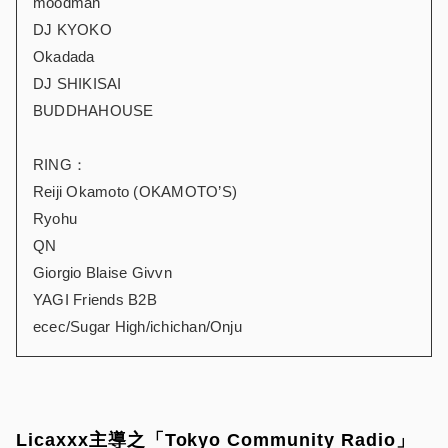
moodman
DJ KYOKO
Okadada
DJ SHIKISAI
BUDDHAHOUSE
RING：
Reiji Okamoto (OKAMOTO’S)
Ryohu
QN
Giorgio Blaise Givvn
YAGI Friends B2B
ecec/Sugar High/ichichan/Onju
Licaxxx主導之「Tokyo Community Radio」