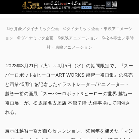
©永井豪／ダイナミック企画 ©ダイナミック企画・東映アニメーシ
ョン ©ダイナミック企画 ©東映アニメーション ©松本零士／零時
社・東映アニメーション
2023年3月21日（火）～4月5日（水）の期間限定で、『スー
パーロボット&ヒーローART WORKS 越智一裕画集』の発売
と画業45周年を記念したイラストレーター/アニメーター・
越智一裕の画展「スーパーロボット&ヒーローの世界 越智一
裕画展」が、松坂屋名古屋店 本館７階 大催事場にて開催さ
れる。
展示は越智一裕が自らセレクション。50周年を迎えた『マジ