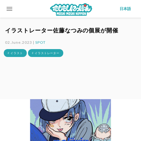
menu
日本語
イラストレーター佐藤なつみの個展が開催
02.June.2023 |
SPOT
# イラスト
# イラストレーター