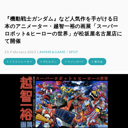
『機動戦士ガンダム』など人気作を手がける日
本のアニメーター・越智一裕の画展「スーパー
ロボット&ヒーローの世界」が松坂屋名古屋店に
て開催
25.February.2023 |
ANIME&GAME
/
SPOT
# イラストレーター
# デビルマン
# マジンガーZ
# 展示会