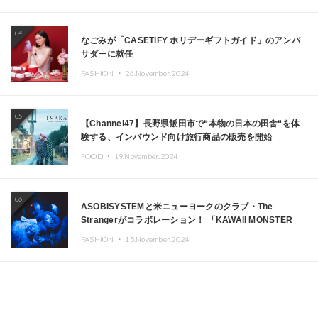
04
なごみが「CASETiFY ホリデーギフトガイド」のアンバ
サダーに就任
FASHION ・
26.November.2024
05
【Channel47】長野県飯田市で“本物の日本の田舎“を体
験する、インバウンド向け旅行商品の販売を開始
FOOD ・
19.November.2024
06
ASOBISYSTEMと米ニューヨークのクラブ・The
Strangerがコラボレーション！ 「KAWAII MONSTER
CAFE」と「SUSHIDELIC」のアイコンガールたちがニュ
FASHION ・
15.November.2024
ーヨークで夢のステージを披露