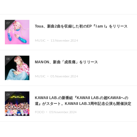
07
Toua、新曲2曲を収録した初のEP『I am I』をリリース
MUSIC ・
13.November.2024
08
MANON、新曲「成長痛」をリリース
MUSIC ・
05.November.2024
09
KAWAII LAB.の新番組『KAWAII LAB.の超KAWAIIへの
道』がスタート。KAWAII LAB.3周年記念公演も開催決定
FOOD ・
05.November.2024