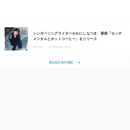
10
シンガーソングライターかわにしなつき、新曲「センチ
メンタルとホットコーヒー」をリリース
MUSIC ・
31.October.2024
READ MORE
arrow_forward