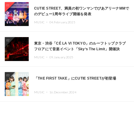
01
CUTIE STREET、満員の初ワンマンでぴあアリーナMMで
のデビュー1周年ライブ開催を発表
MUSIC ・
04.February.2025
02
東京・渋谷「CÉ LA VI TOKYO」のルーフトップクラブ
フロアにて音楽イベント「Sky‘s The Limit」開催決
定!! GREEN ASSASSIN DOLLAR、JOMMY、
MUSIC ・
09.January.2025
Kza（FORCE OF NATURE）ら日本を代表するDJ・クリ
エイターが出演
03
「THE FIRST TAKE」にCUTIE STREETが初登場
MUSIC ・
16.December.2024