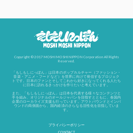
Copyright © 2017 MOSHI MOSHI NIPPON Corporation All Rights
Reserved.
「もしもしにっぽん」は日本のポップカルチャー（ファッション・
音楽・アニメ・フード など）を世界に向けて発信するプロジェク
トです。日本のファンとそしてこれから好きになってくれる人たち
に日本に訪れるきっかけを作りたいと考えています。
また、「もしもしにっぽん」は日本を代表する様々なコンテンツと
手を組み、オリジナルのオールジャパンを目指すとともに、各国内
企業のローカライズ支援も行っています。アウトバウンドとインバ
ウンドの両側面から、国内経済のさらなる活性化を目指していま
す。
プライバシーポリシー
CONTACT