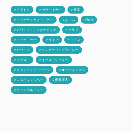
# アイドル
# カワイイラボ
# 東京
# キューティーストリート
# なごみ
# 旅行
# カワイイモンスターカフェ
# クラブ
# ニューヨーク
# ライブ
# マノン
# カワイイ
# シンガーソングライター
# イラスト
# イラストレーター
# キャンディーチューン
# オーディション
# フルーツジッパー
# 櫻井優衣
# クラングルーラー