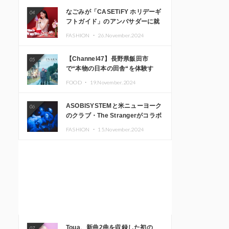
なごみが「CASETiFY ホリデーギ
04
フトガイド」のアンバサダーに就
任
FASHION ・
26.November.2024
【Channel47】長野県飯田市
05
で“本物の日本の田舎“を体験す
る、インバウンド向け旅行商品の
FOOD ・
19.November.2024
販売を開始
ASOBISYSTEMと米ニューヨーク
06
のクラブ・The Strangerがコラボ
レーション！ 「KAWAII
FASHION ・
15.November.2024
MONSTER CAFE」と
「SUSHIDELIC」のアイコンガー
ルたちがニューヨークで夢のステ
ージを披露
Toua、新曲2曲を収録した初の
07