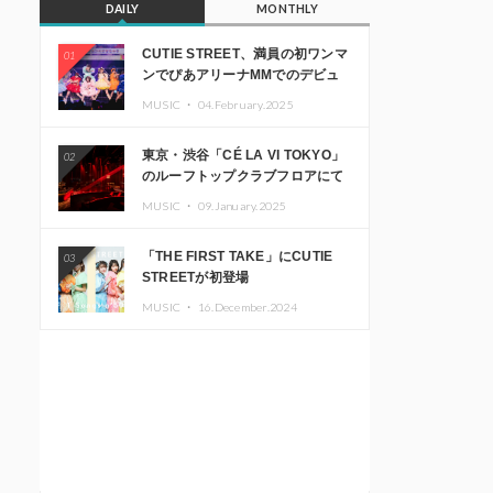
DAILY
MONTHLY
CUTIE STREET、満員の初ワンマ
01
ンでぴあアリーナMMでのデビュ
ー1周年ライブ開催を発表
MUSIC ・
04.February.2025
東京・渋谷「CÉ LA VI TOKYO」
02
のルーフトップクラブフロアにて
音楽イベント「Sky‘s The Limit」
MUSIC ・
09.January.2025
開催決定!! GREEN ASSASSIN
DOLLAR、JOMMY、
「THE FIRST TAKE」にCUTIE
03
Kza（FORCE OF NATURE）ら日
STREETが初登場
本を代表するDJ・クリエイターが
出演
MUSIC ・
16.December.2024