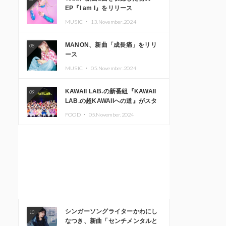
EP『I am I』をリリース
MUSIC ・
13.November.2024
MANON、新曲「成長痛」をリリ
08
ース
MUSIC ・
05.November.2024
KAWAII LAB.の新番組『KAWAII
09
LAB.の超KAWAIIへの道』がスタ
ート。KAWAII LAB.3周年記念公
FOOD ・
05.November.2024
演も開催決定
シンガーソングライターかわにし
10
なつき、新曲「センチメンタルと