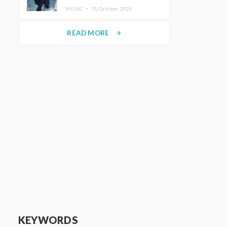
ホットコーヒー」をリリース
MUSIC ・
31.October.2024
READ MORE
arrow_forward
KEYWORDS