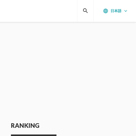
search
language
keyboard_arrow_down
日本語
RANKING